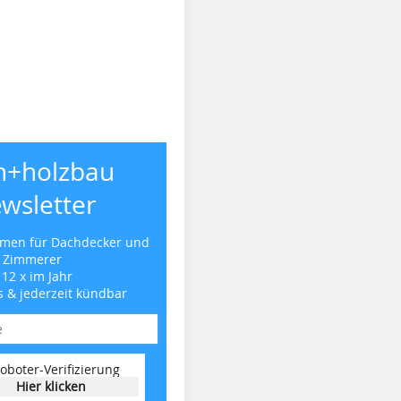
h+holzbau
wsletter
emen für Dachdecker und
Zimmerer
 12 x im Jahr
s & jederzeit kündbar
oboter-Verifizierung
Hier klicken