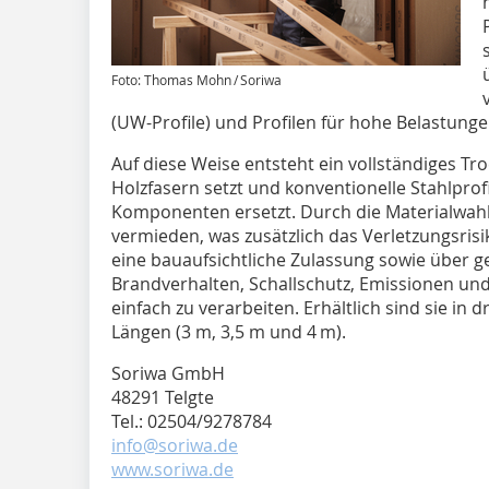
Foto: Thomas Mohn / Soriwa
(UW-Profile) und Profilen für hohe Belastungen
Auf diese Weise entsteht ein vollständiges T
Holzfasern setzt und konventionelle Stahlpro
Komponenten ersetzt. Durch die Materialwa
vermieden, was zusätzlich das Verletzungsrisi
eine bauaufsichtliche Zulassung sowie über 
Brandverhalten, Schallschutz, Emissionen un
einfach zu verarbeiten. Erhältlich sind sie in 
Längen (3 m, 3,5 m und 4 m).
Soriwa GmbH
48291 Telgte
Tel.: 02504/9278784
info@soriwa.de
www.soriwa.de