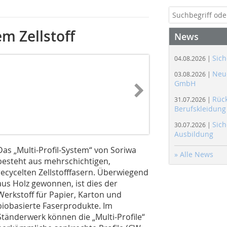
em Zellstoff
News
Sich
04.08.2026 |
Neue
03.08.2026 |
GmbH
Rüc
31.07.2026 |
Berufskleidung
Sich
30.07.2026 |
Ausbildung
Das „Multi-Profil-System“ von Soriwa
» Alle News
besteht aus mehrschichtigen,
recycelten Zellstofffasern. Überwiegend
aus Holz gewonnen, ist dies der
Werkstoff für Papier, Karton und
biobasierte Faserprodukte. Im
Ständerwerk können die „Multi-Profile“