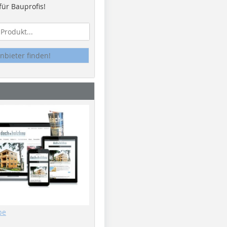
ür Bauprofis!
nbieter finden!
be