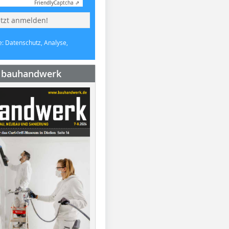
Friendly
Captcha ⇗
etzt anmelden!
e: Datenschutz, Analyse,
e bauhandwerk