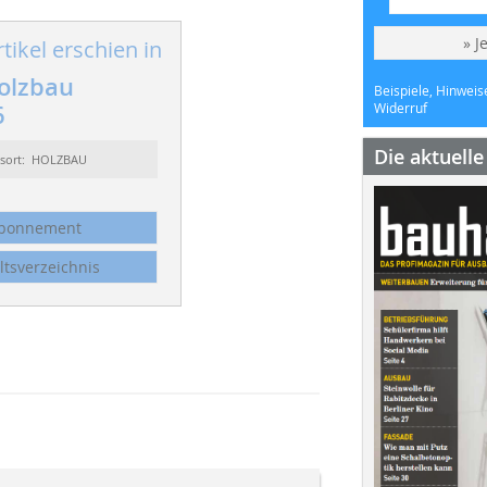
» J
tikel erschien in
olzbau
Beispiele, Hinweis
6
Widerruf
Die aktuell
ssort: HOLZBAU
bonnement
ltsverzeichnis