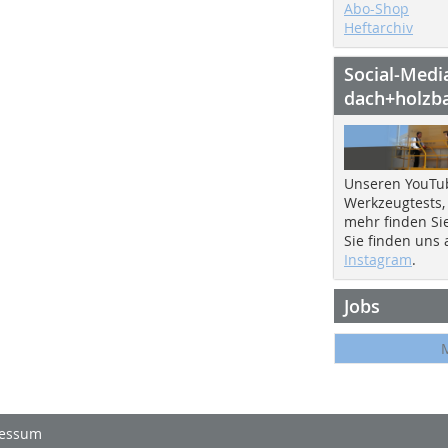
Abo-Shop
Heftarchiv
Social-Medi
dach+holzb
Unseren YouTu
Werkzeugtests,
mehr finden Si
Sie finden uns
Instagram
.
Jobs
essum