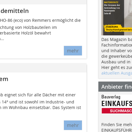
ndemitteln
MHO-86 (eco) von Remmers ermöglicht die
chtung von Holzbauteilen im
rbasierte Holzöl bewahrt
..
Das Magazin b
Fachinformatio
mehr
und Inhaber vo
die gewerkeübe
Ausbau und in d
Hier geht es zu
aktuellen Aus
tem
Anbieter fi
ab eignet sich für alle Dächer mit einer
14° und ist sowohl im Industrie- und
 im Wohnbau einsetzbar. Das System ist
Finden Sie mehr
mehr
EINKAUFSFÜHRE