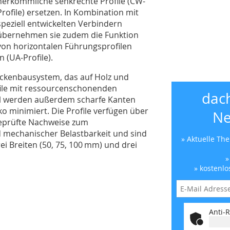
herkömmliche senkrechte Profile (CW-
Profile) ersetzen. In Kombination mit
speziell entwickelten Verbindern
übernehmen sie zudem die Funktion
von horizontalen Führungsprofilen
 (UA-Profile).
rockenbausystem, das auf Holz und
file mit ressourcenschonenden
dac
hl werden außerdem scharfe Kanten
ko minimiert. Die Profile verfügen über
Ne
geprüfte Nachweise zum
d mechanischer Belastbarkeit und sind
» Aktuelle Th
drei Breiten (50, 75, 100 mm) und drei
»
» kostenlo
Anti-R