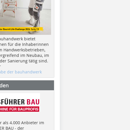
auhandwerk bietet
nen für die Inhaberinnen
n Handwerksbetrieben,
rgreifend im Neubau, im
er Sanierung tätig sind.
r
gabe der bauhandwerk
nden
 als 4.000 Anbieter im
R BAU - der