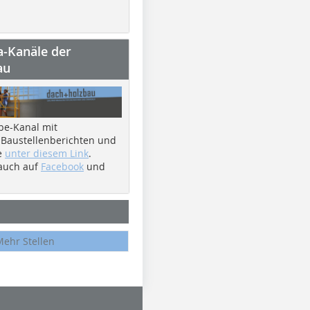
a-Kanäle der
au
be-Kanal mit
 Baustellenberichten und
e
unter diesem Link
.
 auch auf
Facebook
und
Mehr Stellen