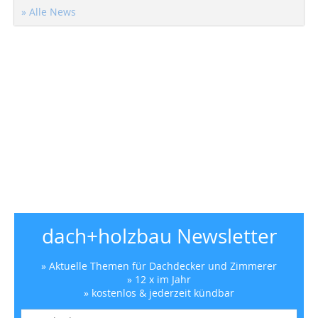
» Alle News
dach+holzbau Newsletter
» Aktuelle Themen für Dachdecker und Zimmerer
» 12 x im Jahr
» kostenlos & jederzeit kündbar