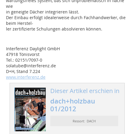
wartungsfreies System, das sich unproblematisch in flache
wie
in geneigte Dächer integrieren lässt.
Der Einbau erfolgt idealerweise durch Fachhandwerker, die
beim Herstel-
ler zertifizierte Schulungen absolvieren können.
Interferenz Daylight GmbH
47918 Tönisvorst
Tel.: 02151/7097-0
solatube@interferenz.de
D+H, Stand 7.224
www.interferenz.de
Dieser Artikel erschien in
dach+holzbau
01/2012
Ressort: DACH