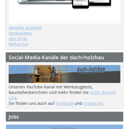
Aktuelle Ausgabe
Mediadaten
Abo-Shop
Heftarchiv
Social-Media-Kanäle der dach+holzbau
Unseren YouTube-Kanal mit Werkzeugtests,
Baustellenberichten und mehr finden Sie
unter diesem
Link
.
Sie finden uns auch auf
Facebook
und
Instagram
.
Jobs
Mehr Stellen