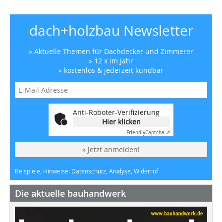
dach+holzbau Newsletter
» Aktuelle Themen für Dachdecker und Zimmerer
» 12 x im Jahr
» kostenlos & jederzeit kündbar
Anti-Roboter-Verifizierung
Hier klicken
Friendly
Captcha ⇗
» Jetzt anmelden!
Beispiele, Hinweise: Datenschutz, Analyse, Widerruf
Die aktuelle bauhandwerk