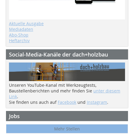
Aktuelle Ausgabe
Mediadaten
Abo-Shop
Heftarchiv
Social-Media-Kanäle der dach+holzbau
Unseren YouTube-Kanal mit Werkzeugtests,
Baustellenberichten und mehr finden Sie
unter diesem
Link
.
Sie finden uns auch auf
Facebook
und
Instagram
.
Jobs
Mehr Stellen