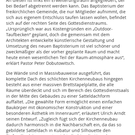
An diesen ist links ein Erweiterungsraum angegliedert, der
bei Bedarf abgetrennt werden kann. Das Baptisterium der
freikirchlichen Gemeinde, die nur Mitglieder aufnimmt, die
sich aus eigenem Entschluss taufen lassen wollen, befindet
sich auf der rechten Seite des Gottesdienstraums.
„Ursprünglich war aus Kostengründen ein „Outdoor-
Taufbecken“ geplant, doch die gemeinsam mit dem
Architekten entwickelte künstlerische Gestaltung und
Umsetzung des neuen Baptisterium ist viel schöner und
zweckmäßiger als der vorher geplante Raum und macht
heute einen wesentlichen Teil der Raum-atmosphäre aus“,
erklärt Pastor Peter Dobutowitsch.
Die Wände sind in Massivbauweise ausgeführt, das
komplette Dach des schlichten Kirchenneubaus hingegen
besteht aus einer massiven Brettstapelplatte, die alle
Räume überdeckt und sich im Bereich des Gottesdienstsaals
in der Mitte des Gebäudes zu einer Satteldachform
auffaltet. „Die gewählte Form ermöglicht einen einfachen
Baukörper mit ökonomischer Konstruktion und einer
besonderen Ästhetik im Innenraum“, erläutert Ulrich Arndt
seinen Entwurf. „Zugleich fügt sich der Kirchenneubau
dadurch harmonisch in die Nachbarschaft ein, da das so
gebildete Satteldach in Kubatur und Silhouette den