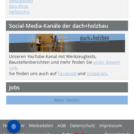
Mediadaten
Abo-Shop
Heftarchiv
Social-Media-Kanäle der dach+holzbau
Unseren YouTube-Kanal mit Werkzeugtests,
Baustellenberichten und mehr finden Sie
unter diesem
Link
.
Sie finden uns auch auf
Facebook
und
Instagram
.
Jobs
Mehr Stellen
Newsletter
Mediadaten
AGB
Datenschutz
Impressum