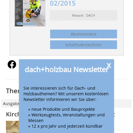
02/2015
Ressort: DACH
Abonnement
Inhaltsverzeichnis
x
dach+holzbau Newsletter
Sie interessieren sich für Dach- und
Thematisch passende Artikel:
Holzbauthemen? Mit unserem kostenlosen
Newsletter informieren wir Sie über:
Ausgabe 05/2012
» neue Produkte und Bauprojekte
Kirchenneubau in Platendorf gewinnt
» Werkzeugtests, Veranstaltungen und
Messen
Sieger des siebten Velux-Architekten-
» 12 x pro Jahr und jederzeit kündbar
Wettbewerb wurde das Projekt