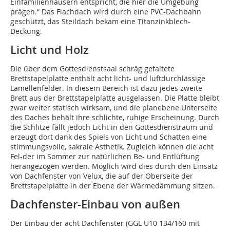
Einfamilienhäusern entspricht, die hier die Umgebung
prägen.“ Das Flachdach wird durch eine PVC-Dachbahn
geschützt, das Steildach bekam eine Titanzinkblech-
Deckung.
Licht und Holz
Die über dem Gottesdienstsaal schräg gefaltete
Brettstapelplatte enthält acht licht- und luftdurchlässige
Lamellenfelder. In diesem Bereich ist dazu jedes zweite
Brett aus der Brettstapelplatte ausgelassen. Die Platte bleibt
zwar weiter statisch wirksam, und die planebene Unterseite
des Daches behält ihre schlichte, ruhige Erscheinung. Durch
die Schlitze fällt jedoch Licht in den Gottesdienstraum und
erzeugt dort dank des Spiels von Licht und Schatten eine
stimmungsvolle, sakrale Ästhetik. Zugleich können die acht
Fel-der im Sommer zur natürlichen Be- und Entlüftung
herangezogen werden. Möglich wird dies durch den Einsatz
von Dachfenster von Velux, die auf der Oberseite der
Brettstapelplatte in der Ebene der Wärmedämmung sitzen.
Dachfenster-Einbau von außen
Der Einbau der acht Dachfenster (GGL U10 134/160 mit