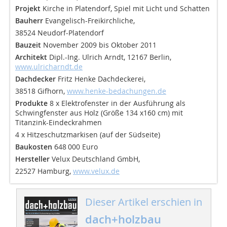
Projekt
Kirche in Platendorf, Spiel mit Licht und Schatten
Bauherr
Evangelisch-Freikirchliche,
38524 Neudorf-Platendorf
Bauzeit
November 2009 bis Oktober 2011
Architekt
Dipl.-Ing. Ulrich Arndt, 12167 Berlin,
www.ulricharndt.de
Dachdecker
Fritz Henke Dachdeckerei,
38518 Gifhorn,
www.henke-bedachungen.de
Produkte
8 x Elektrofenster in der Ausführung als
Schwingfenster aus Holz (Größe 134 x160 cm) mit
Titanzink-Eindeckrahmen
4 x Hitzeschutzmarkisen (auf der Südseite)
Baukosten
648 000 Euro
Hersteller
Velux Deutschland GmbH,
22527 Hamburg,
www.velux.de
Dieser Artikel erschien in
dach+holzbau