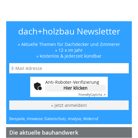
dach+holzbau Newsletter
» Aktuelle Themen für Dachdecker und Zimmerer
» 12 x im Jahr
» kostenlos & jederzeit kündbar
Anti-Roboter-Verifizierung
Hier klicken
Friendly
Captcha ⇗
» Jetzt anmelden!
Beispiele, Hinweise: Datenschutz, Analyse, Widerruf
Die aktuelle bauhandwerk