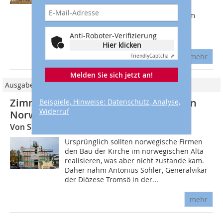
Kirchenneubau in Platendorf. Der
Wettbewerb wurde von Velux und dem
Magazin house and more initiert. Der
Anti-Roboter-Verifizierung
Kirchenneubau in...
Hier klicken
mehr
Friendly
Captcha ⇗
Melden Sie sich jetzt an!
Ausgabe 04/2020
Zimmerer errichten Kirche aus Holz in
Beispiele, Hinweise: Datenschutz, Analyse,
Widerruf
Norwegen
Von Süddeutschland bis zum Polarkreis
Ursprünglich sollten norwegische Firmen
den Bau der Kirche im norwegischen Alta
realisieren, was aber nicht zustande kam.
Daher nahm Antonius Sohler, Generalvikar
der Diözese Tromsö in der...
mehr