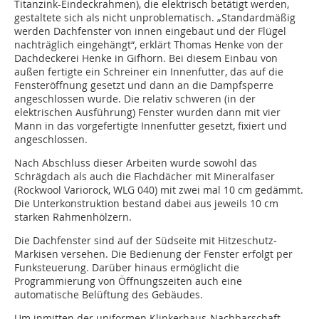
Titanzink-Eindeckrahmen), die elektrisch betätigt werden,
gestaltete sich als nicht unproblematisch. „Standardmäßig
werden Dachfenster von innen eingebaut und der Flügel
nachträglich eingehängt“, erklärt Thomas Henke von der
Dachdeckerei Henke in Gifhorn. Bei diesem Einbau von
außen fertigte ein Schreiner ein Innenfutter, das auf die
Fensteröffnung gesetzt und dann an die Dampfsperre
angeschlossen wurde. Die relativ schweren (in der
elektrischen Ausführung) Fenster wurden dann mit vier
Mann in das vorgefertigte Innenfutter gesetzt, fixiert und
angeschlossen.
Nach Abschluss dieser Arbeiten wurde sowohl das
Schrägdach als auch die Flachdächer mit Mineralfaser
(Rockwool Variorock, WLG 040) mit zwei mal 10 cm gedämmt.
Die Unterkonstruktion bestand dabei aus jeweils 10 cm
starken Rahmenhölzern.
Die Dachfenster sind auf der Südseite mit Hitzeschutz-
Markisen versehen. Die Bedienung der Fenster erfolgt per
Funksteuerung. Darüber hinaus ermöglicht die
Programmierung von Öffnungszeiten auch eine
automatische Belüftung des Gebäudes.
Um inmitten der uniformen Klinkerhaus-Nachbarschaft