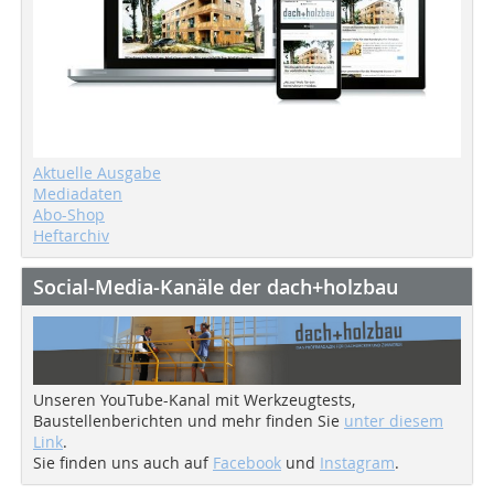
Aktuelle Ausgabe
Mediadaten
Abo-Shop
Heftarchiv
Social-Media-Kanäle der dach+holzbau
Unseren YouTube-Kanal mit Werkzeugtests,
Baustellenberichten und mehr finden Sie
unter diesem
Link
.
Sie finden uns auch auf
Facebook
und
Instagram
.