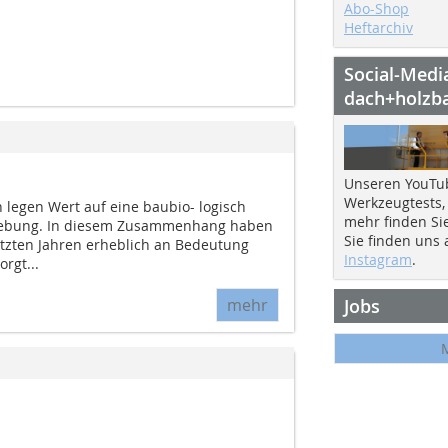
Abo-Shop
Heftarchiv
Social-Medi
dach+holzb
Unseren YouTu
Werkzeugtests,
legen Wert auf eine baubio- logisch
mehr finden Si
ebung. In diesem Zusammenhang haben
Sie finden uns
etzten Jahren erheblich an Bedeutung
Instagram
.
rgt...
mehr
Jobs