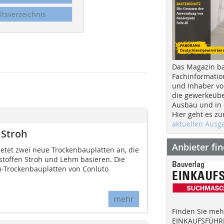
ltsverzeichnis
Das Magazin b
Fachinformatio
und Inhaber vo
die gewerkeübe
Ausbau und in d
Hier geht es zu
aktuellen Aus
 Stroh
Anbieter fi
ietet zwei neue Trockenbauplatten an, die
stoffen Stroh und Lehm basieren. Die
m-Trockenbauplatten von Conluto
mehr
Finden Sie mehr
EINKAUFSFÜHRE