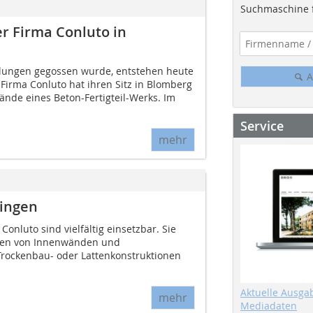
Suchmaschine f
r Firma Conluto in
alungen gegossen wurde, entstehen heute
A
Firma Conluto hat ihren Sitz in Blomberg
nde eines Beton-Fertigteil-Werks. Im
Service
mehr
ringen
onluto sind vielfältig einsetzbar. Sie
ken von Innenwänden und
Trockenbau- oder Lattenkonstruktionen
Aktuelle Ausga
mehr
Mediadaten