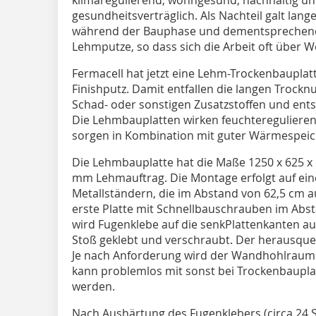
gesundheitsverträglich. Als Nachteil galt lan
während der Bauphase und dementsprechend 
Lehmputze, so dass sich die Arbeit oft über 
Fermacell hat jetzt eine Lehm-Trockenbauplatt
Finishputz. Damit entfallen die langen Trocknu
Schad- oder sonstigen Zusatzstoffen und entsp
Die Lehmbauplatten wirken feuchtereguliere
sorgen in Kombination mit guter Wärmespeic
Die Lehmbauplatte hat die Maße 1250 x 625 x 
mm Lehmauftrag. Die Montage erfolgt auf ein
Metallständern, die im Abstand von 62,5 cm a
erste Platte mit Schnellbauschrauben im Abst
wird Fugenklebe auf die senkPlattenkanten au
Stoß geklebt und verschraubt. Der herausquel
Je nach Anforderung wird der Wandhohlraum 
kann problemlos mit sonst bei Trockenbaupl
werden.
Nach Aushärtung des Fugenklebers (circa 24