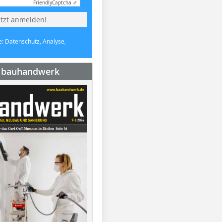
Friendly
Captcha ⇗
etzt anmelden!
e: Datenschutz, Analyse,
e bauhandwerk