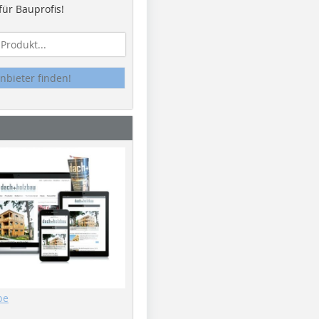
ür Bauprofis!
nbieter finden!
be