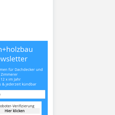
h+holzbau
wsletter
emen für Dachdecker und
Zimmerer
 12 x im Jahr
s & jederzeit kündbar
oboter-Verifizierung
Hier klicken