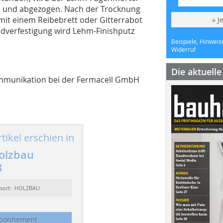
n und abgezogen. Nach der Trocknung
mit einem Reibebrett oder Gitterrabot
» J
ndverfestigung wird Lehm-Finishputz
Beispiele, Hinweis
Widerruf
Die aktuell
Kommunikation bei der Fermacell GmbH
tikel erschien in
olzbau
3
ssort: HOLZBAU
bonnement