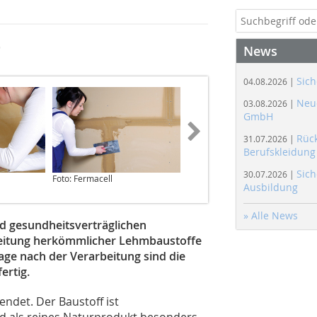
g
News
Sich
04.08.2026 |
Neue
03.08.2026 |
GmbH
Rüc
31.07.2026 |
Berufskleidung
Sich
30.07.2026 |
Foto: Fermacell
Foto: Fermacell
Ausbildung
» Alle News
d gesundheitsverträglichen
rbeitung herkömmlicher Lehmbaustoffe
Tage nach der Verarbeitung sind die
ertig.
ndet. Der Baustoff ist
d als reines Naturprodukt besonders