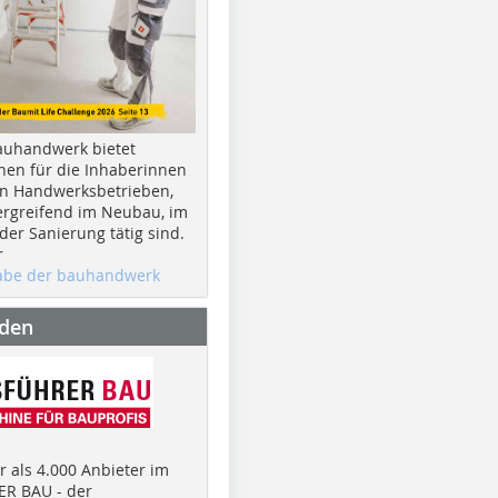
auhandwerk bietet
nen für die Inhaberinnen
n Handwerksbetrieben,
rgreifend im Neubau, im
er Sanierung tätig sind.
r
gabe der bauhandwerk
nden
 als 4.000 Anbieter im
R BAU - der