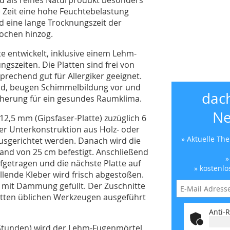
ge Zeit eine hohe Feuchtebelastung
eine lange Trocknungszeit der
Wochen hinzog.
e entwickelt, inklusive einem Lehm-
ngszeiten. Die Platten sind frei von
rechend gut für Allergiker geeignet.
nd, beugen Schimmelbildung vor und
dac
herung für ein gesundes Raumklima.
Ne
12,5 mm (Gipsfaser-Platte) zuzüglich 6
er Unterkonstruktion aus Holz- oder
» Aktuelle Th
usgerichtet werden. Danach wird die
and von 25 cm befestigt. Anschließend
»
fgetragen und die nächste Platte auf
» kostenlo
lende Kleber wird frisch abgestoßen.
mit Dämmung gefüllt. Der Zuschnitte
atten üblichen Werkzeugen ausgeführt
Anti-R
 Stunden) wird der Lehm-Fugenmörtel