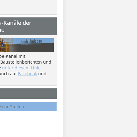
a-Kanäle der
au
be-Kanal mit
 Baustellenberichten und
e
unter diesem Link
.
 auch auf
Facebook
und
Mehr Stellen