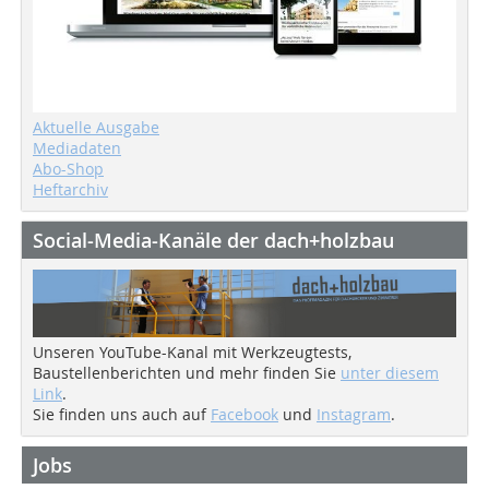
Aktuelle Ausgabe
Mediadaten
Abo-Shop
Heftarchiv
Social-Media-Kanäle der dach+holzbau
Unseren YouTube-Kanal mit Werkzeugtests,
Baustellenberichten und mehr finden Sie
unter diesem
Link
.
Sie finden uns auch auf
Facebook
und
Instagram
.
Jobs