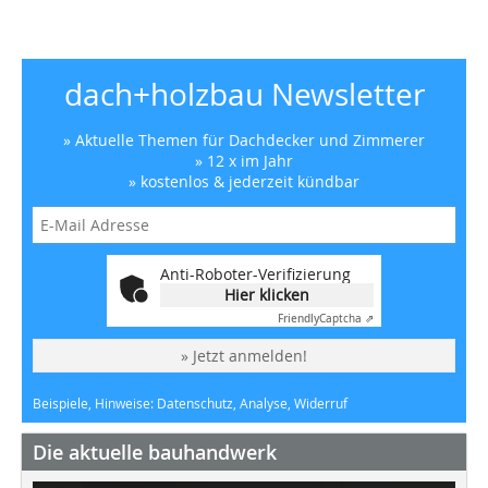
dach+holzbau Newsletter
» Aktuelle Themen für Dachdecker und Zimmerer
» 12 x im Jahr
» kostenlos & jederzeit kündbar
Anti-Roboter-Verifizierung
Hier klicken
Friendly
Captcha ⇗
» Jetzt anmelden!
Beispiele, Hinweise: Datenschutz, Analyse, Widerruf
Die aktuelle bauhandwerk