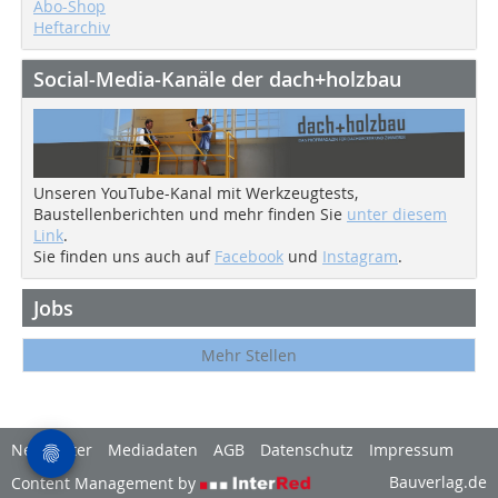
Abo-Shop
Heftarchiv
Social-Media-Kanäle der dach+holzbau
Unseren YouTube-Kanal mit Werkzeugtests,
Baustellenberichten und mehr finden Sie
unter diesem
Link
.
Sie finden uns auch auf
Facebook
und
Instagram
.
Jobs
Mehr Stellen
Newsletter
Mediadaten
AGB
Datenschutz
Impressum
Bauverlag.de
Content Management by