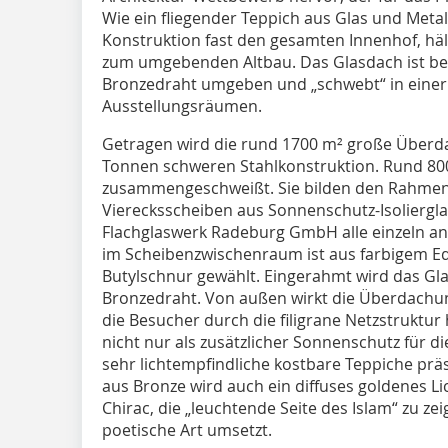
Wie ein fliegender Teppich aus Glas und Metal
Konstruktion fast den gesamten Innenhof, häl
zum umgebenden Altbau. Das Glasdach ist bei
Bronzedraht umgeben und „schwebt“ in einer
Ausstellungsräumen.
Getragen wird die rund 1700 m² große Überd
Tonnen schweren Stahlkonstruktion. Rund 80
zusammengeschweißt. Sie bilden den Rahmen 
Vierecksscheiben aus Sonnenschutz-Isoliergla
Flachglaswerk Radeburg GmbH alle einzeln an
im Scheibenzwischenraum ist aus farbigem E
Butylschnur gewählt. Eingerahmt wird das Gl
Bronzedraht. Von außen wirkt die Überdachun
die Besucher durch die filigrane Netzstruktu
nicht nur als zusätzlicher Sonnenschutz für 
sehr lichtempfindliche kostbare Teppiche prä
aus Bronze wird auch ein diffuses goldenes Li
Chirac, die „leuchtende Seite des Islam“ zu ze
poetische Art umsetzt.