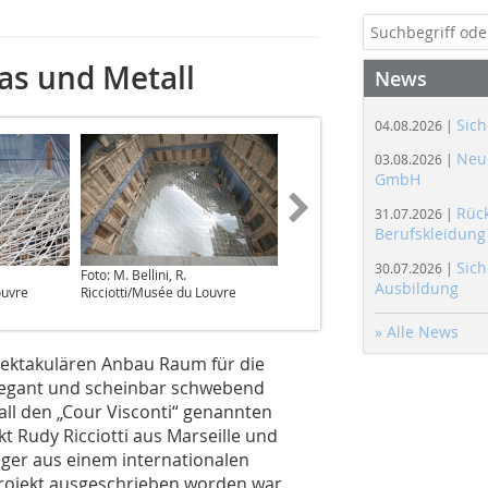
as und Metall
News
Sich
04.08.2026 |
Neue
03.08.2026 |
GmbH
Rüc
31.07.2026 |
Berufskleidung
Sich
30.07.2026 |
Foto: M. Bellini, R.
Foto: M. Bellini, R.
Ausbildung
ouvre
Ricciotti/Musée du Louvre
Ricciotti/Musée du Louvre
» Alle News
pektakulären Anbau Raum für die
Elegant und scheinbar schwebend
ll den „Cour Visconti“ genannten
t Rudy Ricciotti aus Marseille und
ieger aus einem internationalen
Projekt ausgeschrieben worden war.