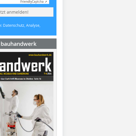
Friendly
Captcha ⇗
etzt anmelden!
e: Datenschutz, Analyse,
e bauhandwerk