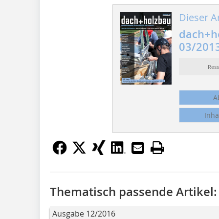
Dieser Ar
dach+h
03/201
Res
A
Inha
Thematisch passende Artikel:
Ausgabe 12/2016