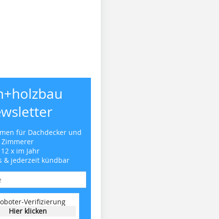
h+holzbau
wsletter
emen für Dachdecker und
Zimmerer
 12 x im Jahr
s & jederzeit kündbar
oboter-Verifizierung
Hier klicken