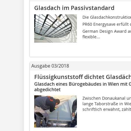
Glasdach im Passivstandard
Die Glasdachkonstruktion
PR60 Energysave erfüllt
German Design Award aus
flexible...
Ausgabe 03/2018
Flüssigkunststoff dichtet Glasdäc
Glasdach eines Bürogebäudes in Wien mit G
abgedichtet
Zwischen Donaukanal un
lange Taborstraße in Wi
schriftlich erwähnt, zähl