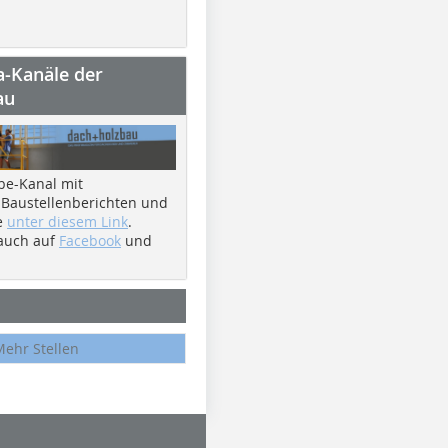
a-Kanäle der
au
be-Kanal mit
 Baustellenberichten und
e
unter diesem Link
.
 auch auf
Facebook
und
Mehr Stellen