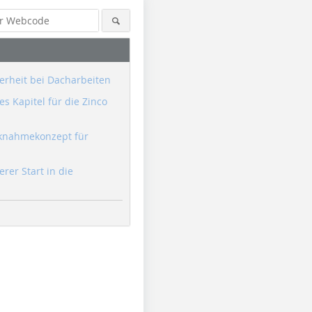
erheit bei Dacharbeiten
s Kapitel für die Zinco
knahmekonzept für
erer Start in die
Foto: M. Bellini, R.
Foto: M. Bellini, R.
Foto: M. Be
Ricciotti/Musée du Louvre
Ricciotti/Musée du Louvre
Ricciotti/