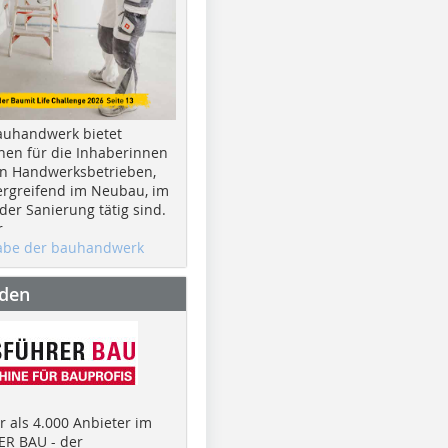
auhandwerk bietet
nen für die Inhaberinnen
n Handwerksbetrieben,
rgreifend im Neubau, im
er Sanierung tätig sind.
r
gabe der bauhandwerk
nden
 als 4.000 Anbieter im
R BAU - der