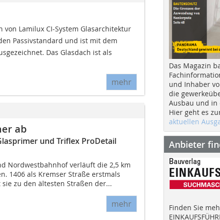
 von Lamilux CI-System Glasarchitektur
 den Passivstandard und ist mit dem
gezeichnet. Das Glasdach ist als
Das Magazin b
Fachinformatio
mehr
und Inhaber vo
die gewerkeübe
Ausbau und in d
Hier geht es zu
aktuellen Aus
her ab
lasprimer und Triflex ProDetail
Anbieter fi
d Nordwestbahnhof verläuft die 2,5 km
en. 1406 als Kremser Straße erstmals
t sie zu den ältesten Straßen der...
mehr
Finden Sie mehr
EINKAUFSFÜHRE