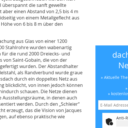
l überspannt die sanft gewellte
t aber einen Abstand von 2,5 bis 4 m
dseitig von einem Metallgeflecht aus
 Höhe von 6 bis 8 m über den
achung aus Glas von einer 1200
00 Stahlrohre wurden wabenartig
dac
für die rund 2000 Dreiecks- und
s von Saint-Gobain, die von der
Ne
gefertigt wurden. Der Abstandhalter
delstahl, als Randverbund wurde graue
» Aktuelle Th
asdach durch ein doppeltes Netz aus
g blickdicht, von innen jedoch können
»
r hindurch schauen. Die Netze dienen
» kostenlo
die Ausstellungsräume, in denen auch
sentiert werden. Durch den „Schleier“
cht erzeugt, das die Vision von Jacques
igen, auf ebenso praktische wie
Anti-R