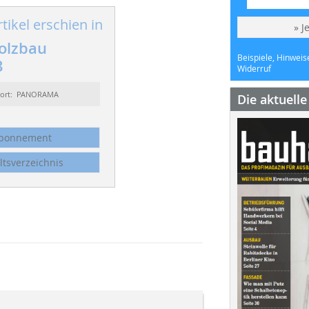
tikel erschien in
» J
olzbau
Beispiele, Hinweis
3
Widerruf
sort: PANORAMA
Die aktuell
bonnement
ltsverzeichnis