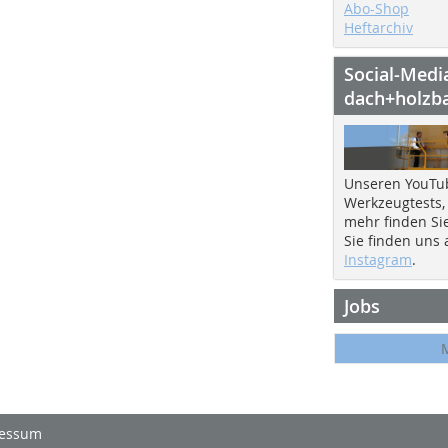
Abo-Shop
Heftarchiv
Social-Medi
dach+holzb
Unseren YouTu
Werkzeugtests,
mehr finden Si
Sie finden uns
Instagram
.
Jobs
essum