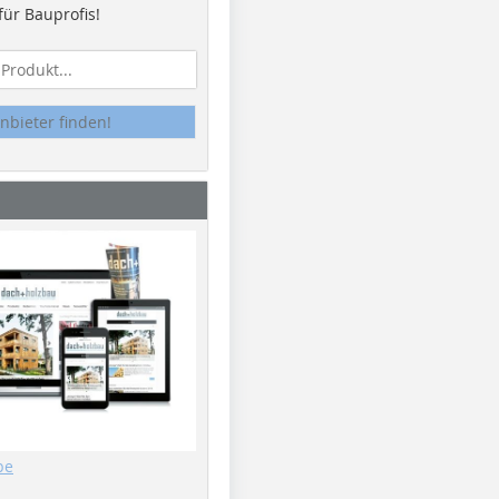
ür Bauprofis!
nbieter finden!
be