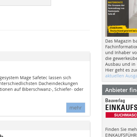
Das Magazin b
Fachinformatio
und Inhaber vo
die gewerkeübe
Ausbau und in d
Hier geht es zu
aktuellen Aus
gesystem Mage Safetec lassen sich
nterschiedlichsten Dacheindeckungen
Anbieter fi
tionen auf Biberschwanz-, Schiefer- oder
mehr
Finden Sie mehr
EINKAUFSFÜHRE
ch