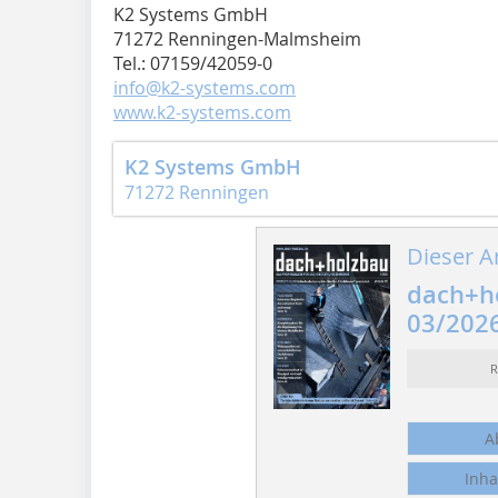
K2 Systems GmbH
71272 Renningen-Malmsheim
Tel.: 07159/42059-0
info@k2-systems.com
www.k2-systems.com
K2 Systems GmbH
71272 Renningen
Dieser Ar
dach+h
03/202
R
A
Inha