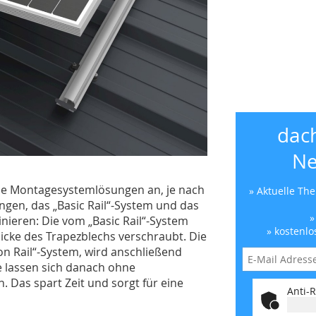
dac
Ne
ene Montagesystemlösungen an, je nach
» Aktuelle Th
gen, das „Basic Rail“-System und das
»
binieren: Die vom „Basic Rail“-System
» kostenlo
icke des Trapezblechs ­verschraubt. Die
ion Rail“-System, wird anschließend
le lassen sich danach ohne
 Das spart Zeit und sorgt für eine
Anti-R