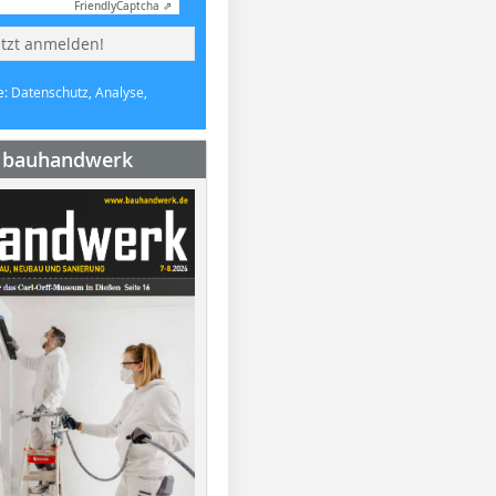
Friendly
Captcha ⇗
etzt anmelden!
e: Datenschutz, Analyse,
e bauhandwerk