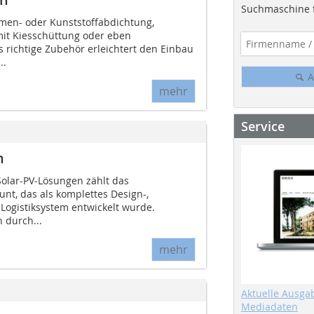
Suchmaschine f
men- oder Kunststoffabdichtung,
it Kiesschüttung oder eben
 richtige Zubehör erleichtert den Einbau
..
A
mehr
Service
n
 Solar-PV-Lösungen zählt das
t, das als komplettes Design-,
Logistiksystem entwickelt wurde.
 durch...
mehr
Aktuelle Ausga
Mediadaten