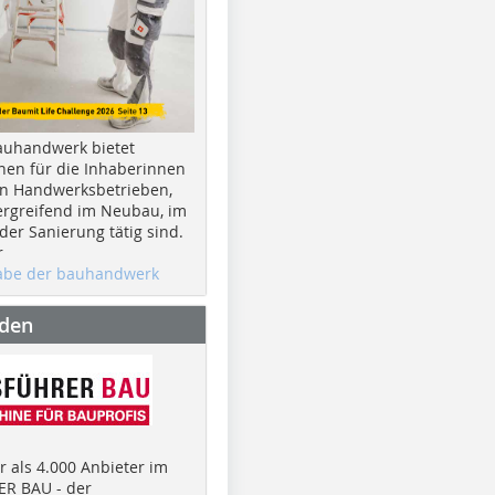
auhandwerk bietet
nen für die Inhaberinnen
n Handwerksbetrieben,
rgreifend im Neubau, im
er Sanierung tätig sind.
r
gabe der bauhandwerk
nden
 als 4.000 Anbieter im
R BAU - der