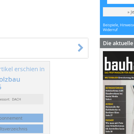
» J
Beispiele, Hinweis
Widerruf
Die aktuell
tikel erschien in
olzbau
6
essort: DACH
bonnement
ltsverzeichnis