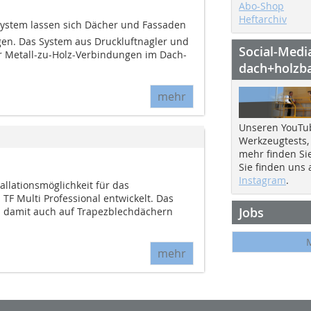
Abo-Shop
Heftarchiv
-System lassen sich Dächer und Fassaden
gen. Das System aus Druckluftnagler und
Social-Medi
r Metall-zu-Holz-Verbindungen im Dach-
dach+holzb
mehr
Unseren YouTu
Werkzeugtests,
mehr finden Si
Sie finden uns
Instagram
.
allationsmöglichkeit für das
TF Multi Professional entwickelt. Das
Jobs
 damit auch auf Trapezblechdächern
mehr