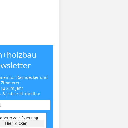
h+holzbau
wsletter
emen für Dachdecker und
Zimmerer
 12 x im Jahr
s & jederzeit kündbar
oboter-Verifizierung
Hier klicken