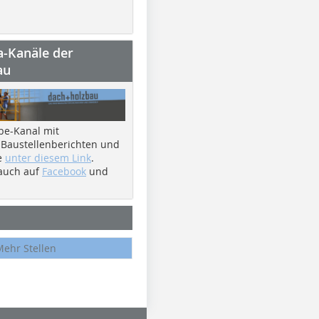
a-Kanäle der
au
be-Kanal mit
 Baustellenberichten und
e
unter diesem Link
.
 auch auf
Facebook
und
Mehr Stellen