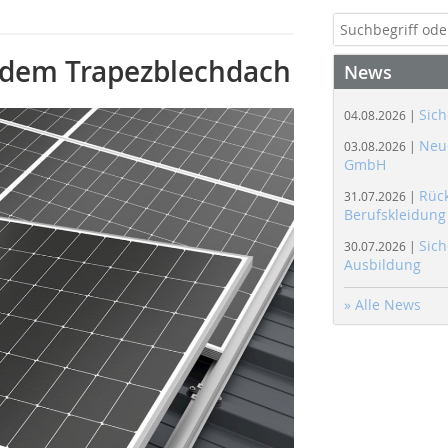
 dem Trapezblechdach
News
Sich
04.08.2026 |
Neue
03.08.2026 |
GmbH
Rüc
31.07.2026 |
Berufskleidung
Sich
30.07.2026 |
Ausbildung
» Alle News