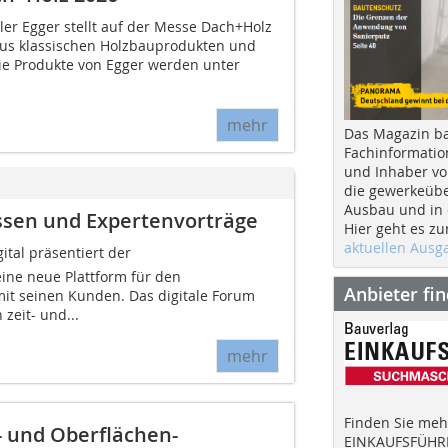
ler Egger stellt auf der Messe Dach+Holz
aus klassischen Holzbauprodukten und
ie Produkte von Egger werden unter
mehr
Das Magazin b
Fachinformatio
und Inhaber vo
die gewerkeübe
Ausbau und in d
ssen und Expertenvorträge
Hier geht es zu
aktuellen Aus
tal präsentiert der
eine neue Plattform für den
Anbieter fi
it seinen Kunden. Das digitale Forum
 zeit- und...
mehr
Finden Sie mehr
- und Oberflächen-
EINKAUFSFÜHRE