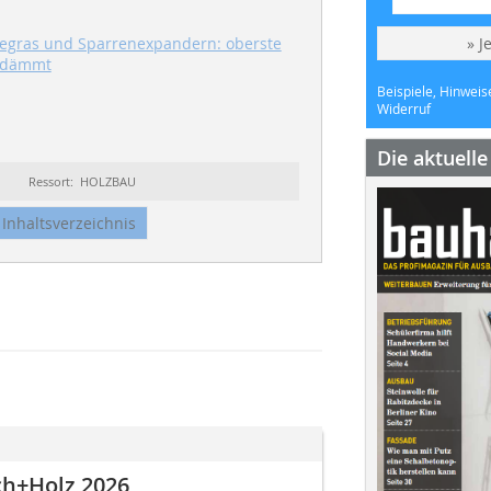
eegras und Sparrenexpandern: oberste
» J
edämmt
Beispiele, Hinweis
Widerruf
Die aktuell
Ressort: HOLZBAU
Inhaltsverzeichnis
ch+Holz 2026