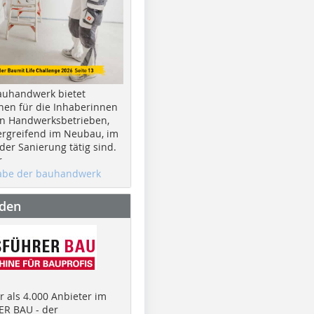
auhandwerk bietet
nen für die Inhaberinnen
n Handwerksbetrieben,
rgreifend im Neubau, im
er Sanierung tätig sind.
r
gabe der bauhandwerk
nden
 als 4.000 Anbieter im
R BAU - der