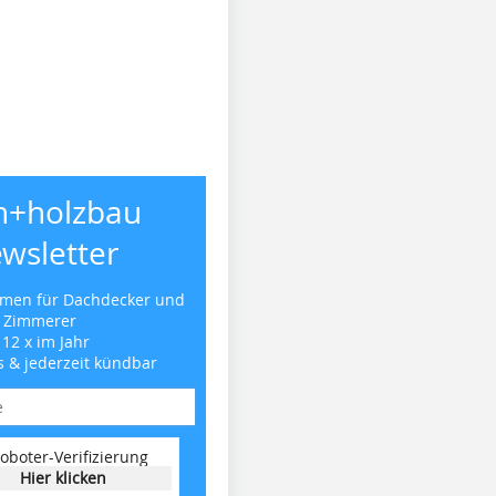
h+holzbau
wsletter
emen für Dachdecker und
Zimmerer
 12 x im Jahr
s & jederzeit kündbar
oboter-Verifizierung
Hier klicken