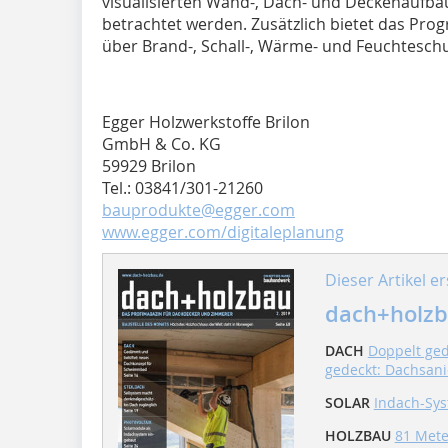
visualisierten Wand-, Dach- und Deckenaufbau
betrachtet werden. Zusätzlich bietet das Pro
über Brand-, Schall-, Wärme- und Feuchteschu
Egger Holzwerkstoffe Brilon
GmbH & Co. KG
59929 Brilon
Tel.: 03841/301-21260
bauprodukte@egger.com
www.egger.com/digitaleplanung
Dieser Artikel er
dach+holzb
DACH
Doppelt ged
gedeckt: Dachsani
SOLAR
Indach-Sys
HOLZBAU
81 Mete