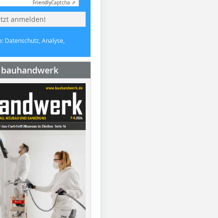
Friendly
Captcha ⇗
etzt anmelden!
e: Datenschutz, Analyse,
e bauhandwerk