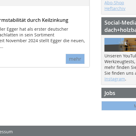
Abo-Shop
Heftarchiv
rmstabilität durch Keilzinkung
Social-Medi
ler Egger hat als erster deutscher
dach+holzb
achlatten in sein Sortiment
it November 2024 stellt Egger die neuen,
..
Unseren YouTu
mehr
Werkzeugtests,
mehr finden Si
Sie finden uns
Instagram
.
Jobs
essum