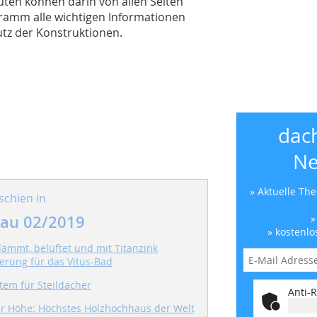
ten können darin von allen Seiten
gramm alle wichtigen Informationen
tz der Konstruktionen.
dac
Ne
» Aktuelle Th
schien in
au 02/2019
»
» kostenlo
ämmt, belüftet und mit Titanzink
erung für das Vitus-Bad
tem für Steildächer
Anti-R
r Höhe: Höchstes Holzhochhaus der Welt