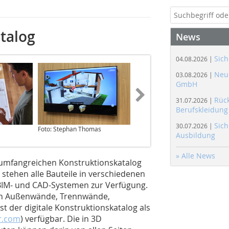
talog
News
Sich
04.08.2026 |
Neue
03.08.2026 |
GmbH
Rüc
31.07.2026 |
Berufskleidung
Sich
30.07.2026 |
Foto: Stephan Thomas
Foto: Stephan Thomas
Ausbildung
» Alle News
n umfangreichen Konstruktionskatalog
g stehen alle Bauteile in verschiedenen
 BIM- und CAD-Systemen zur Verfügung.
ren Außenwände, Trennwände,
st der digitale Konstruktionskatalog als
r.com
) verfügbar. Die in 3D