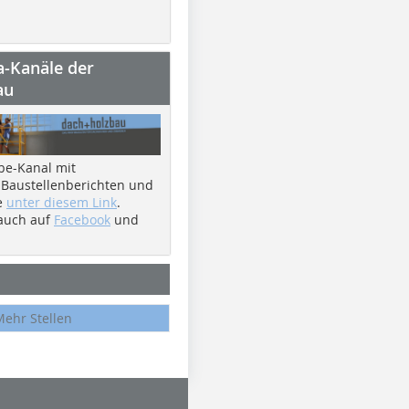
a-Kanäle der
au
be-Kanal mit
 Baustellenberichten und
e
unter diesem Link
.
 auch auf
Facebook
und
Mehr Stellen