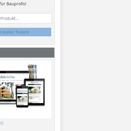
ür Bauprofis!
nbieter finden!
be