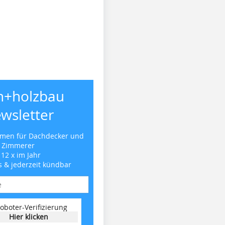
h+holzbau
wsletter
emen für Dachdecker und
Zimmerer
 12 x im Jahr
s & jederzeit kündbar
oboter-Verifizierung
Hier klicken