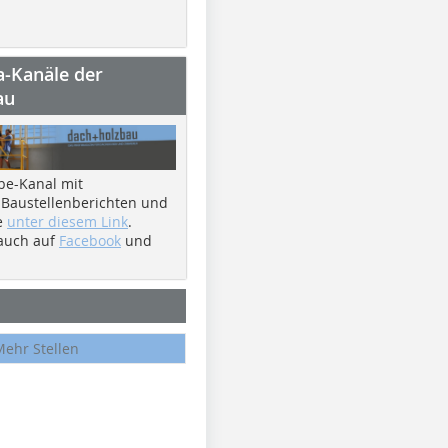
a-Kanäle der
au
be-Kanal mit
 Baustellenberichten und
e
unter diesem Link
.
 auch auf
Facebook
und
Mehr Stellen