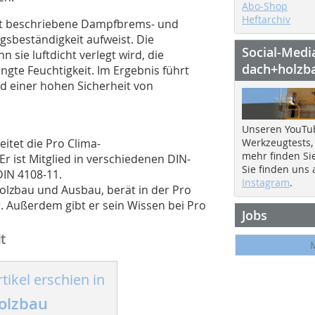
Abo-Shop
Heftarchiv
dort beschriebene Dampfbrems- und
sbeständigkeit aufweist. Die
Social-Medi
sie luftdicht verlegt wird, die
dach+holzb
gte Feuchtigkeit. Im Ergebnis führt
nd einer hohen Sicherheit von
Unseren YouTu
eitet die Pro Clima-
Werkzeugtests,
mehr finden Si
r ist Mitglied in verschiedenen DIN-
Sie finden uns
DIN 4108-11.
Instagram
.
Holzbau und Ausbau, berät in der Pro
. Außerdem gibt er sein Wissen bei Pro
Jobs
t
tikel erschien in
olzbau