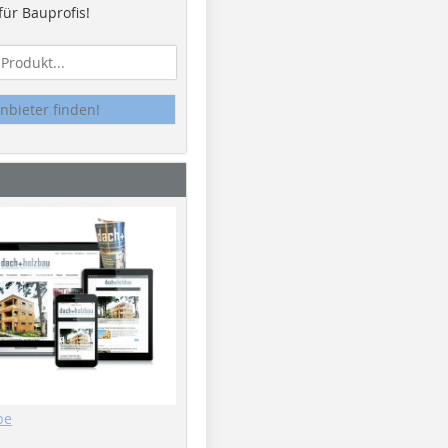
ür Bauprofis!
nbieter finden!
be