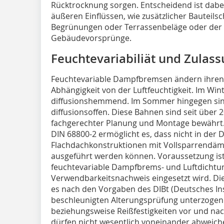
Rücktrocknung sorgen. Entscheidend ist dabei
äußeren Einflüssen, wie zusätzlicher Bauteils
Begrünungen oder Terrassenbeläge oder der 
Gebäudevorsprünge.
Feuchtevariabiliät und Zulas
Feuchtevariable Dampfbremsen ändern ihren
Abhängigkeit von der Luftfeuchtigkeit. Im Winte
diffusionshemmend. Im Sommer hingegen sind 
diffusionsoffen. Diese Bahnen sind seit über 
fachgerechter Planung und Montage bewährt. 
DIN 68800-2 ermöglicht es, dass nicht in de
Flachdachkonstruktionen mit Vollsparrendäm
ausgeführt werden können. Voraussetzung ist,
feuchtevariable Dampfbrems- und Luftdichtu
Verwendbarkeitsnachweis eingesetzt wird. Di
es nach den Vorgaben des DIBt (Deutsches Inst
beschleunigten Alterungsprüfung unterzogen
beziehungsweise Reißfestigkeiten vor und nac
dürfen nicht wesentlich voneinander abweich