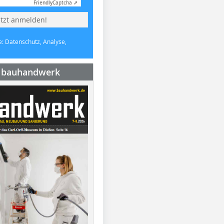
Friendly
Captcha ⇗
etzt anmelden!
e: Datenschutz, Analyse,
e bauhandwerk