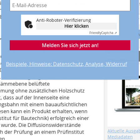
 die Berücksichtigung von weiteren
Suchmaschine f
chichten oberhalb der Abdichtung, etwa
Einfluss von Schatten durch
Anti-Roboter-Verifizierung
Hier klicken
Friendly
Captcha ⇗
A
sung
Melden Sie sich jetzt an!
 Dampfdiffusionswiderstand in
Service
r, bei geringer Luftfeuchte, sind sie
sie, bei hoher Luftfeuchte,
Beispiele, Hinweise: Datenschutz, Analyse, Widerruf
20 Jahren im Einsatz und haben sich bei
Die aktuell gültige Holzschutznorm
r Dämmebene belüftete
mung ohne zusätzlichen Holzschutz
 dass auf der Innenseite eine
ngsbahn mit einem bauaufsichtlichen
esen kann ein Produkt erhalten, wenn
itut für Bautechnik) erfolgreich einer
 wurde. Die Diffusionswiderstände
Aktuelle Ausga
h der Prüfung an einem Prüfinstitut
Mediadaten
en.