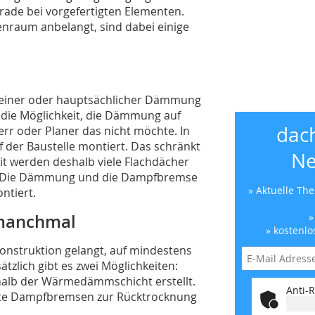
rade bei vorgefertigten Elementen.
enraum anbelangt, sind dabei einige
 reiner oder hauptsächlicher Dämmung
 die Möglichkeit, die Dämmung auf
dac
r oder Planer das nicht möchte. In
 der Baustelle montiert. Das schränkt
Ne
it werden deshalb viele Flachdächer
. Die Dämmung und die Dampfbremse
» Aktuelle Th
ntiert.
 manchmal
»
» kostenlo
Konstruktion gelangt, auf mindestens
tzlich gibt es zwei Möglichkeiten:
halb der Wärmedämmschicht erstellt.
Anti-R
ete Dampfbremsen zur Rücktrocknung