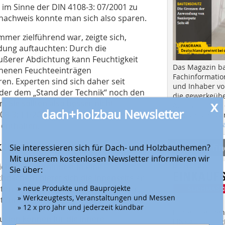
 im Sinne der DIN 4108-3: 07/2001 zu
rnachweis konnte man sich also sparen.
immer zielführend war, zeigte sich,
dung auftauchten: Durch die
ßerer Abdichtung kann Feuchtigkeit
Das Magazin b
ehenen Feuchteeinträgen
Fachinformatio
en. Experten sind sich daher seit
und Inhaber vo
weder dem „Stand der Technik“ noch den
die gewerkeübe
x
 Sie sollten also besser nicht
Ausbau und in d
dach+holzbau Newsletter
8-3: 11/2014 ist die nachweisfreie
Hier geht es zu
aktuellen Aus
enthalten.
cktrocknung an
Anbieter fi
Sie interessieren sich für Dach- und Holzbauthemen?
Mit unserem kostenlosen Newsletter informieren wir
chkeiten zumindest in eine
Sie über:
chdächern bietet sich die Innenseite an.
ichten und stark diffusionshemmenden
» neue Produkte und Bauprojekte
» Werkzeugtests, Veranstaltungen und Messen
ht für eine Trocknungsschicht an.
» 12 x pro Jahr und jederzeit kündbar
Finden Sie mehr
sion können für die innere
EINKAUFSFÜHRE