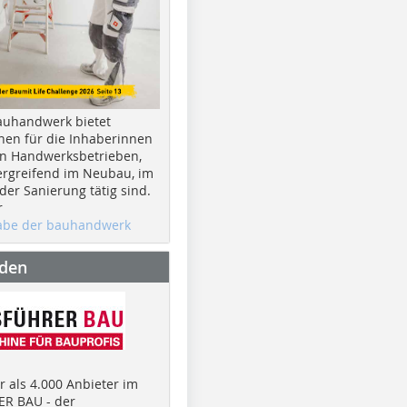
auhandwerk bietet
nen für die Inhaberinnen
n Handwerksbetrieben,
rgreifend im Neubau, im
er Sanierung tätig sind.
r
gabe der bauhandwerk
nden
 als 4.000 Anbieter im
R BAU - der