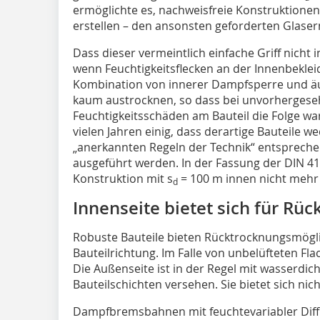
ermöglichte es, nachweisfreie Konstruktionen
erstellen – den ansonsten geforderten Glase
Dass dieser vermeintlich einfache Griff nicht 
wenn Feuchtigkeitsflecken an der Innenbeklei
Kombination von innerer Dampfsperre und äu
kaum austrocknen, so dass bei unvorherges
Feuchtigkeitsschäden am Bauteil die Folge war
vielen Jahren einig, dass derartige Bauteile 
„anerkannten Regeln der Technik“ entsprechen.
ausgeführt werden. In der Fassung der DIN 410
Konstruktion mit s
= 100 m innen nicht mehr 
d
Innenseite bietet sich für Rü
Robuste Bauteile bieten Rücktrocknungsmögli
Bauteilrichtung. Im Falle von unbelüfteten Fla
Die Außenseite ist in der Regel mit wasserd
Bauteilschichten versehen. Sie bietet sich nic
Dampfbremsbahnen mit feuchtevariabler Diffu