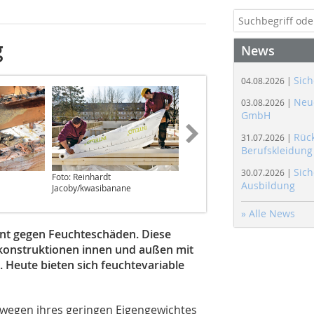
g
News
Sich
04.08.2026 |
Neue
03.08.2026 |
GmbH
Rüc
31.07.2026 |
Berufskleidung
Sich
30.07.2026 |
Foto: Reinhardt
Grafik: Moll Pro Clima
Ausbildung
Jacoby/kwasibanane
» Alle News
rant gegen Feuchteschäden. Diese
hkonstruktionen innen und außen mit
Heute bieten sich feuchtevariable
 wegen ihres geringen Eigengewichtes