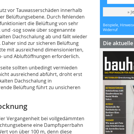
chutz vor Tauwasserschäden innerhalb
» J
der Belüftungsebene. Durch fehlenden
funktioniert die Belüftung von sehr
Beispiele, Hinweis
k und -sog sowie über sogenannte
Widerruf
alten Dachschalung ab und fällt wieder
Die aktuell
 Daher sind zur sicheren Belüftung
te mit ausreichend dimensionierten,
 und Abluftöffnungen erforderlich.
tseite sollten unbedingt vermieden
icht ausreichend abführt, droht erst
 kalten Dachschalung in
rende Belüftung führt zu unsicheren
rocknung
 der Vergangenheit bei vollgedämmten
tdichtungsebene eine Dampfsperrbahn
Wert von über 100 m, denn diese