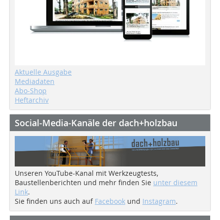
Aktuelle Ausgabe
Mediadaten
Abo-Shop
Heftarchiv
Social-Media-Kanäle der dach+holzbau
Unseren YouTube-Kanal mit Werkzeugtests,
Baustellenberichten und mehr finden Sie
unter diesem
Link
.
Sie finden uns auch auf
Facebook
und
Instagram
.