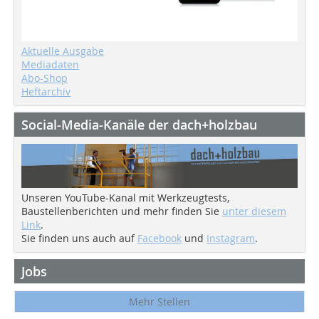
Aktuelle Ausgabe
Mediadaten
Abo-Shop
Heftarchiv
Social-Media-Kanäle der dach+holzbau
Unseren YouTube-Kanal mit Werkzeugtests,
Baustellenberichten und mehr finden Sie
unter diesem
Link
.
Sie finden uns auch auf
Facebook
und
Instagram
.
Jobs
Mehr Stellen