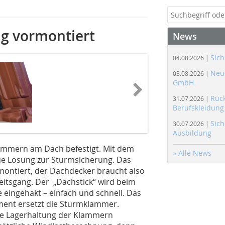
ng vormontiert
News
Sich
04.08.2026 |
Neue
03.08.2026 |
GmbH
Rüc
31.07.2026 |
Berufskleidung
Sich
30.07.2026 |
Ausbildung
ammern am Dach befestigt. Mit dem
» Alle News
eue Lösung zur Sturmsicherung. Das
montiert, der Dachdecker braucht also
eitsgang. Der „Dachstick“ wird beim
 eingehakt – einfach und schnell. Das
ement ersetzt die Sturmklammer.
re Lagerhaltung der Klammern