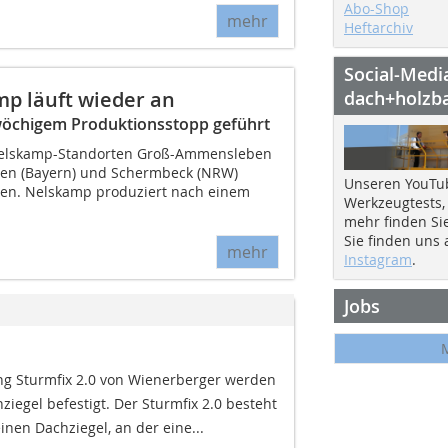
Abo-Shop
mehr
Heftarchiv
Social-Medi
p läuft wieder an
dach+holzb
wöchigem Produktionsstopp geführt
Nelskamp-Standorten Groß-Ammensleben
ben (Bayern) und Schermbeck (NRW)
Unseren YouTu
en. Nelskamp produziert nach einem
Werkzeugtests,
mehr finden Si
Sie finden uns
mehr
Instagram
.
Jobs
g Sturmfix 2.0 von Wienerberger werden
ziegel befestigt. Der Sturmfix 2.0 besteht
inen Dachziegel, an der eine...