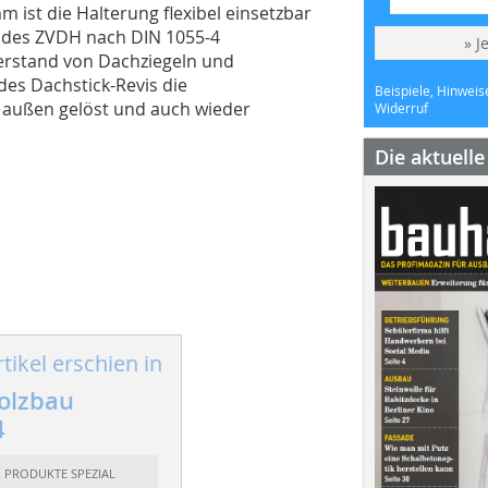
m ist die Halterung flexibel einsetzbar
n des ZVDH nach DIN 1055-4
» J
erstand von Dachziegeln und
des Dachstick-Revis die
Beispiele, Hinweis
 außen gelöst und auch wieder
Widerruf
Die aktuell
tikel erschien in
olzbau
4
: PRODUKTE SPEZIAL