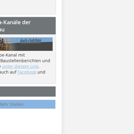
a-Kanäle der
au
be-Kanal mit
 Baustellenberichten und
e
unter diesem Link
.
 auch auf
Facebook
und
Mehr Stellen