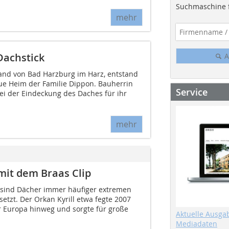
Suchmaschine f
mehr
Dachstick
A
and von Bad Harzburg im Harz, entstand
e Heim der Familie Dippon. Bauherrin
Service
ei der Eindeckung des Daches für ihr
mehr
mit dem Braas Clip
sind Dächer immer häufiger extremen
etzt. Der Orkan Kyrill etwa fegte 2007
r Europa hinweg und sorgte für große
Aktuelle Ausga
Mediadaten