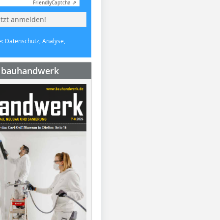
Friendly
Captcha ⇗
etzt anmelden!
e: Datenschutz, Analyse,
e bauhandwerk