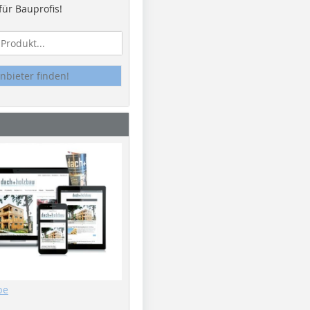
ür Bauprofis!
nbieter finden!
be