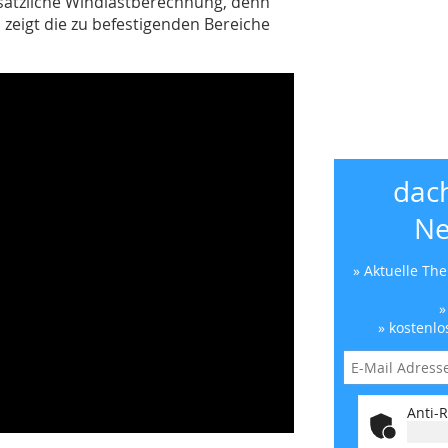
zusätzliche Windlastberechnung, denn
zeigt die zu befestigenden Bereiche
dac
Ne
» Aktuelle Th
»
» kostenlo
Anti-R