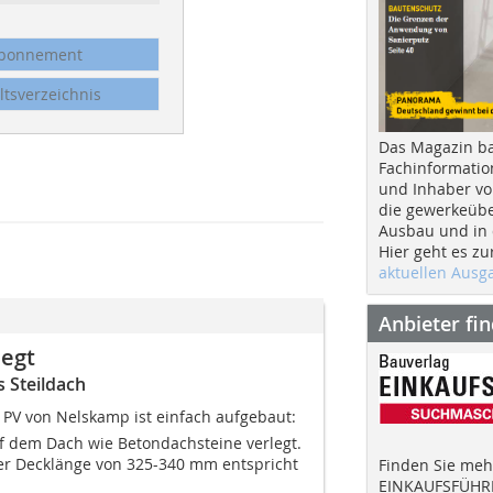
bonnement
ltsverzeichnis
Das Magazin b
Fachinformatio
und Inhaber vo
die gewerkeübe
Ausbau und in d
Hier geht es zu
aktuellen Aus
Anbieter fi
legt
 Steildach
PV von Nelskamp ist einfach aufgebaut:
 dem Dach wie Betondachsteine verlegt.
ner Decklänge von 325-340 mm entspricht
Finden Sie mehr
EINKAUFSFÜHRE