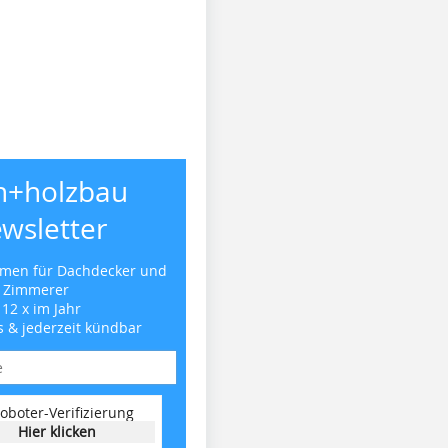
h+holzbau
wsletter
emen für Dachdecker und
Zimmerer
 12 x im Jahr
s & jederzeit kündbar
oboter-Verifizierung
Hier klicken