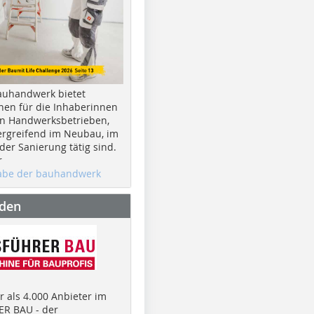
auhandwerk bietet
nen für die Inhaberinnen
n Handwerksbetrieben,
rgreifend im Neubau, im
er Sanierung tätig sind.
r
gabe der bauhandwerk
nden
 als 4.000 Anbieter im
R BAU - der