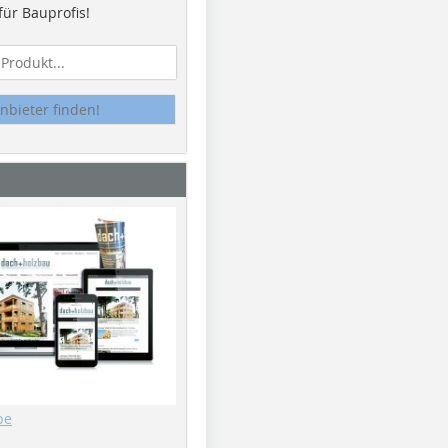
ür Bauprofis!
nbieter finden!
be