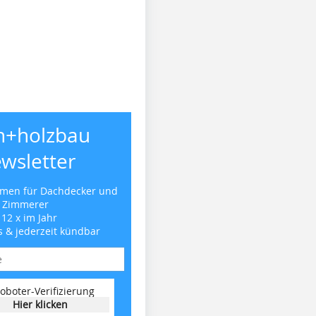
h+holzbau
wsletter
emen für Dachdecker und
Zimmerer
 12 x im Jahr
s & jederzeit kündbar
oboter-Verifizierung
Hier klicken