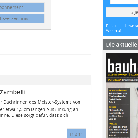
bonnement
» J
ltsverzeichnis
Beispiele, Hinweis
Widerruf
Die aktuell
 Zambelli
ür Dachrinnen des Meister-Systems von
ner etwa 1,5 cm langen Ausklinkung an
ne. Diese sorgt dafür, dass sich
mehr