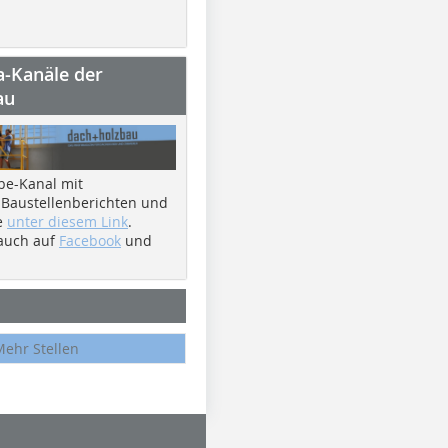
a-Kanäle der
au
be-Kanal mit
 Baustellenberichten und
e
unter diesem Link
.
 auch auf
Facebook
und
Mehr Stellen