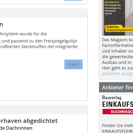
en
ohrsystem wurde für die
Das Magazin b
 und passend zu den Freispiegelgullys
Fachinformatio
profilierten Steckmuffen mit integrierter
und Inhaber vo
die gewerkeübe
Ausbau und in d
mehr
Hier geht es zu
aktuellen Aus
Anbieter fi
rhaven abgedichtet
Finden Sie mehr
nde Dachrinnen
EINKAUFSFÜHRE