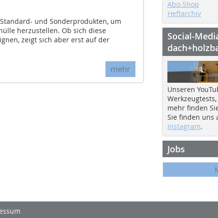
Abo-Shop
Heftarchiv
on Standard- und Sonderprodukten, um
ülle herzustellen. Ob sich diese
Social-Medi
ignen, zeigt sich aber erst auf der
dach+holzb
mehr
Unseren YouTu
Werkzeugtests,
mehr finden Si
Sie finden uns
Instagram
.
Jobs
essum