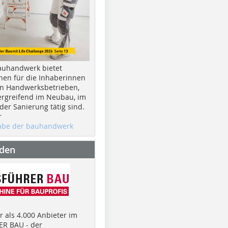
auhandwerk bietet
nen für die Inhaberinnen
n Handwerksbetrieben,
rgreifend im Neubau, im
er Sanierung tätig sind.
r
gabe der bauhandwerk
nden
 als 4.000 Anbieter im
R BAU - der