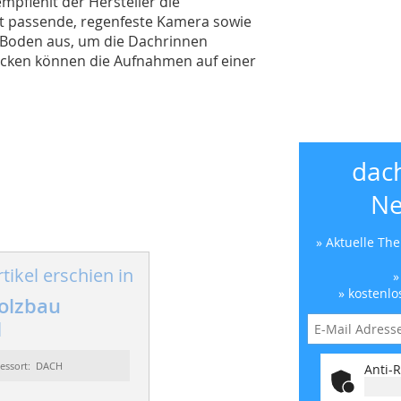
fiehlt der Hersteller die
t passende, regenfeste Kamera sowie
m Boden aus, um die Dachrinnen
cken können die Aufnahmen auf einer
dac
Ne
» Aktuelle Th
tikel erschien in
»
» kostenlo
olzbau
1
essort: DACH
Anti-R