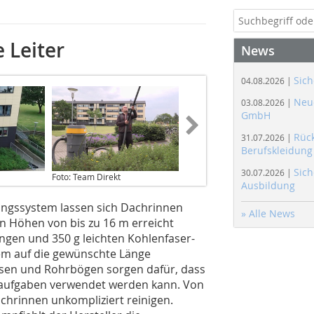
 Leiter
News
Sich
04.08.2026 |
Neue
03.08.2026 |
GmbH
Rüc
31.07.2026 |
Berufskleidung
Sich
30.07.2026 |
Foto: Team Direkt
Ausbildung
ungssystem lassen sich Dachrinnen
» Alle News
n Höhen von bis zu 16 m erreicht
gen und 350 g leichten Kohlenfas­er-
tem auf die gewünschte Länge
en und Rohrbögen sorgen dafür, dass
gsaufgaben verwendet werden kann. Von
chrinnen unkompliziert reinigen.