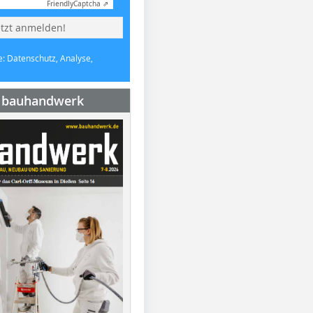
Friendly
Captcha ⇗
etzt anmelden!
e: Datenschutz, Analyse,
e bauhandwerk