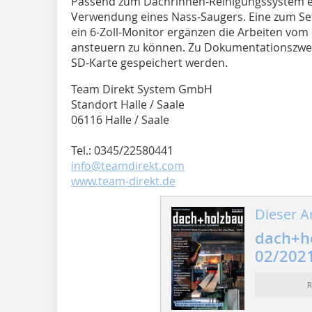
Passend zum Dachrinnen-Reinigungssystem emp
Verwendung eines Nass-Saugers. Eine zum Se
ein 6-Zoll-Monitor ergänzen die Arbeiten vo
ansteuern zu können. Zu Dokumentationszwe
SD-Karte gespeichert werden.
Team Direkt System GmbH
Standort Halle / Saale
06116 Halle / Saale
Tel.: 0345/22580441
info@teamdirekt.com
www.team-direkt.de
Dieser Ar
dach+h
02/202
R