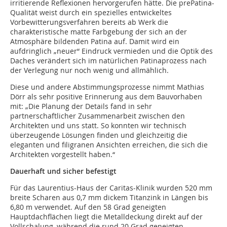
irritierende Reflexionen hervorgerufen hätte. Die prePatina-
Qualität weist durch ein spezielles entwickeltes
Vorbewitterungsverfahren bereits ab Werk die
charakteristische matte Farbgebung der sich an der
Atmosphäre bildenden Patina auf. Damit wird ein
aufdringlich „neuer“ Eindruck vermieden und die Optik des
Daches verändert sich im natürlichen Patinaprozess nach
der Verlegung nur noch wenig und allmählich.
Diese und andere Abstimmungsprozesse nimmt Mathias
Dörr als sehr positive Erinnerung aus dem Bauvorhaben
mit: „Die Planung der Details fand in sehr
partnerschaftlicher Zusammenarbeit zwischen den
Architekten und uns statt. So konnten wir technisch
überzeugende Lösungen finden und gleichzeitig die
eleganten und filigranen Ansichten erreichen, die sich die
Architekten vorgestellt haben.“
Dauerhaft und sicher befestigt
Für das Laurentius-Haus der Caritas-Klinik wurden 520 mm
breite Scharen aus 0,7 mm dickem Titanzink in Längen bis
6,80 m verwendet. Auf den 58 Grad geneigten
Hauptdachflächen liegt die Metalldeckung direkt auf der
Vollschalung, während die rund 20 Grad geneigten