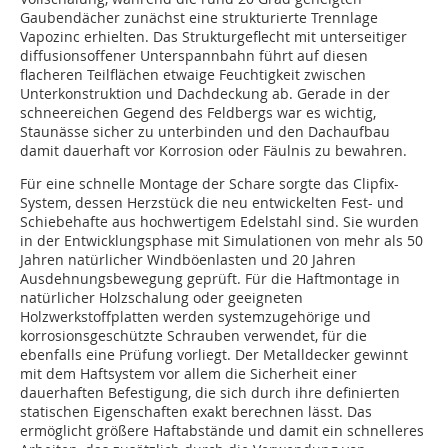
Gaubendächer zunächst eine strukturierte Trennlage
Vapozinc erhielten. Das Strukturgeflecht mit unterseitiger
diffusionsoffener Unterspannbahn führt auf diesen
flacheren Teilflächen etwaige Feuchtigkeit zwischen
Unterkonstruktion und Dachdeckung ab. Gerade in der
schneereichen Gegend des Feldbergs war es wichtig,
Staunässe sicher zu unterbinden und den Dachaufbau
damit dauerhaft vor Korrosion oder Fäulnis zu bewahren.
Für eine schnelle Montage der Schare sorgte das Clipfix-
System, dessen Herzstück die neu entwickelten Fest- und
Schiebehafte aus hochwertigem Edelstahl sind. Sie wurden
in der Entwicklungsphase mit Simulationen von mehr als 50
Jahren natürlicher Windböenlasten und 20 Jahren
Ausdehnungsbewegung geprüft. Für die Haftmontage in
natürlicher Holzschalung oder geeigneten
Holzwerkstoffplatten werden systemzugehörige und
korrosionsgeschützte Schrauben verwendet, für die
ebenfalls eine Prüfung vorliegt. Der Metalldecker gewinnt
mit dem Haftsystem vor allem die Sicherheit einer
dauerhaften Befestigung, die sich durch ihre definierten
statischen Eigenschaften exakt berechnen lässt. Das
ermöglicht größere Haftabstände und damit ein schnelleres