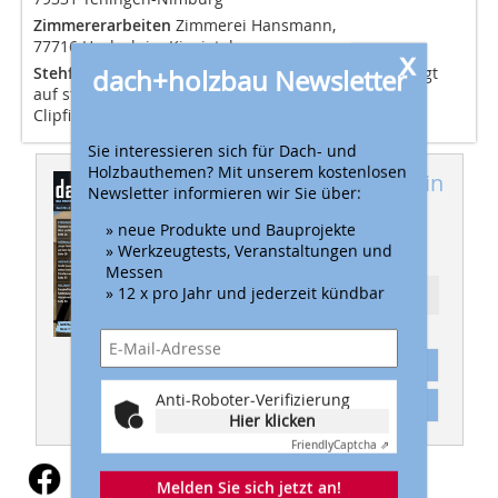
Zimmererarbeiten
Zimmerei Hansmann,
77716 Haslach im Kinzigtal
x
Stehfalzdeckung
Rheinzink-Titanzink, teilweise verlegt
dach+holzbau Newsletter
auf strukturierter Trennlage Vapozinc, befestigt mit
Clipfix-Systemhaften
Sie interessieren sich für Dach- und
Holzbauthemen? Mit unserem kostenlosen
Dieser Artikel erschien in
Newsletter informieren wir Sie über:
dach+holzbau
» neue Produkte und Bauprojekte
06/2013
» Werkzeugtests, Veranstaltungen und
Messen
» 12 x pro Jahr und jederzeit kündbar
Ressort: DACH
Abonnement
Anti-Roboter-Verifizierung
Inhaltsverzeichnis
Hier klicken
Friendly
Captcha ⇗
Melden Sie sich jetzt an!