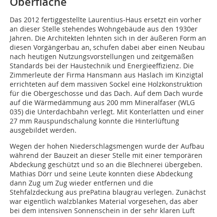
Oberfläche
Das 2012 fertiggestellte Laurentius-Haus ersetzt ein vorher
an dieser Stelle stehendes Wohngebäude aus den 1930er
Jahren. Die Architekten lehnten sich in der äußeren Form an
diesen Vorgängerbau an, schufen dabei aber einen Neubau
nach heutigen Nutzungsvorstellungen und zeitgemäßen
Standards bei der Haustechnik und Energieeffizienz. Die
Zimmerleute der Firma Hansmann aus Haslach im Kinzigtal
errichteten auf dem massiven Sockel eine Holzkonstruktion
für die Obergeschosse und das Dach. Auf dem Dach wurde
auf die Wärmedämmung aus 200 mm Mineralfaser (WLG
035) die Unterdachbahn verlegt. Mit Konterlatten und einer
27 mm Rauspundschalung konnte die Hinterlüftung
ausgebildet werden.
Wegen der hohen Niederschlagsmengen wurde der Aufbau
während der Bauzeit an dieser Stelle mit einer temporären
Abdeckung geschützt und so an die Blechnerei übergeben.
Mathias Dörr und seine Leute konnten diese Abdeckung
dann Zug um Zug wieder entfernen und die
Stehfalzdeckung aus prePatina blaugrau verlegen. Zunächst
war eigentlich walzblankes Material vorgesehen, das aber
bei dem intensiven Sonnenschein in der sehr klaren Luft