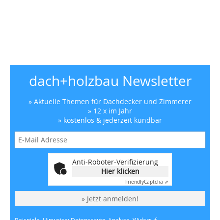
dach+holzbau Newsletter
» Aktuelle Themen für Dachdecker und Zimmerer
» 12 x im Jahr
» kostenlos & jederzeit kündbar
Anti-Roboter-Verifizierung
Hier klicken
Friendly
Captcha ⇗
» Jetzt anmelden!