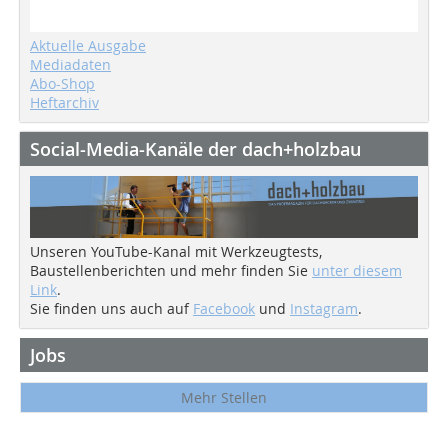
Aktuelle Ausgabe
Mediadaten
Abo-Shop
Heftarchiv
Social-Media-Kanäle der dach+holzbau
Unseren YouTube-Kanal mit Werkzeugtests,
Baustellenberichten und mehr finden Sie
unter diesem
Link
.
Sie finden uns auch auf
Facebook
und
Instagram
.
Jobs
Mehr Stellen