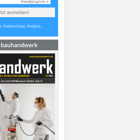
Friendly
Captcha ⇗
etzt anmelden!
e: Datenschutz, Analyse,
e bauhandwerk