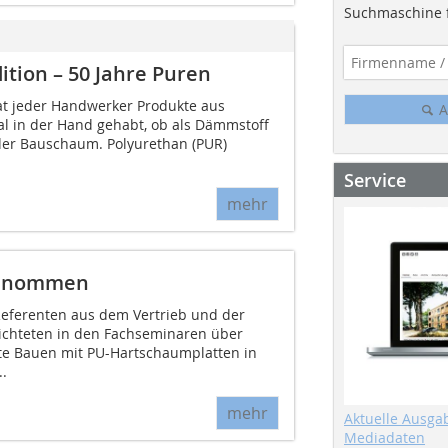
Suchmaschine f
tion – 50 Jahre Puren
at jeder Handwerker Produkte aus
A
l in der Hand gehabt, ob als Dämmstoff
der Bauschaum. Polyurethan (PUR)
Service
mehr
genommen
eferenten aus dem Vertrieb und der
chteten in den Fachseminaren über
te Bauen mit PU-Hartschaumplatten in
.
mehr
Aktuelle Ausga
Mediadaten