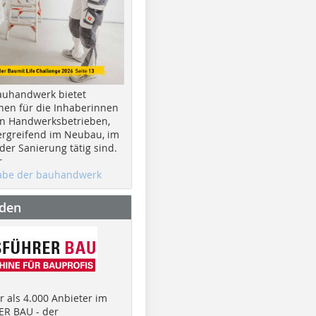
auhandwerk bietet
nen für die Inhaberinnen
n Handwerksbetrieben,
rgreifend im Neubau, im
er Sanierung tätig sind.
r
gabe der bauhandwerk
nden
 als 4.000 Anbieter im
R BAU - der