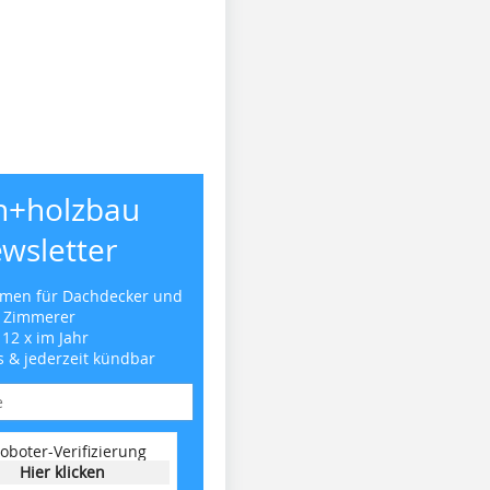
h+holzbau
wsletter
emen für Dachdecker und
Zimmerer
 12 x im Jahr
s & jederzeit kündbar
oboter-Verifizierung
Hier klicken