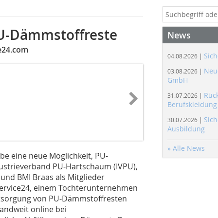
PU-Dämmstoffreste
News
e24.com
Sich
04.08.2026 |
Neue
03.08.2026 |
GmbH
Rüc
31.07.2026 |
Berufskleidung
Sich
30.07.2026 |
Ausbildung
» Alle News
be eine neue Möglichkeit, PU-
dustrieverband PU-Hartschaum (IVPU),
und BMI Braas als Mitglieder
oservice24, einem Tochterunternehmen
ntsorgung von PU-Dämmstoffresten
andweit online bei