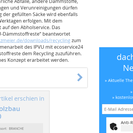
hrliche Abfälle, andere Dämmstoffe,
ngen und Verunreinigungen dürfen
g der gefüllten Säcke wird ebenfalls
 Werktagen erfolgen. Mit dem
t auf den Abholservice. Das
PU-Dämmstoffreste“ beantwortet
nzmeier.de/downloads/recycling
zum
mmenarbeit des IPVU mit ecoservice24
toffreste dem Recycling zuzuführen.
dac
ches Konzept erarbeitet werden.
Ne
» Aktuelle Th
»
tikel erschien in
» kostenlo
olzbau
0
Anti-R
ssort: BRANCHE