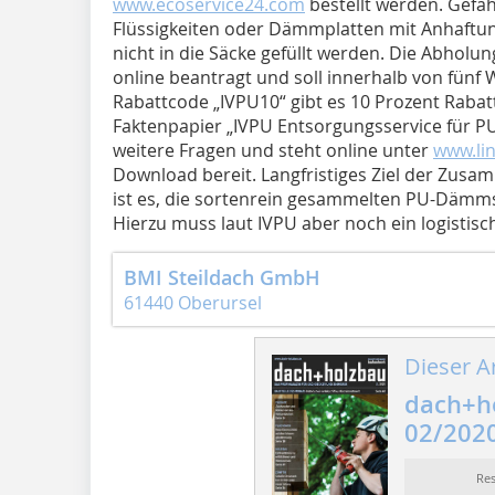
www.ecoservice24.com
bestellt werden. Gefä
Flüssigkeiten oder Dämmplatten mit Anhaftu
nicht in die Säcke gefüllt werden. Die Abholun
online beantragt und soll innerhalb von fünf
Rabattcode „IVPU10“ gibt es 10 Prozent Rabat
Faktenpapier „IVPU Entsorgungsservice für 
weitere Fragen und steht online unter
www.li
Download bereit. Langfristiges Ziel der Zusa
ist es, die sortenrein gesammelten PU-Dämms
Hierzu muss laut IVPU aber noch ein logistis
BMI Steildach GmbH
61440 Oberursel
Dieser Ar
dach+h
02/202
Re