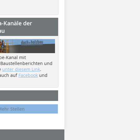
a-Kanäle der
au
be-Kanal mit
 Baustellenberichten und
e
unter diesem Link
.
 auch auf
Facebook
und
Mehr Stellen