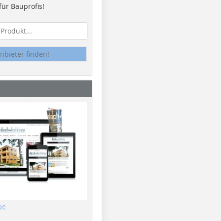
ür Bauprofis!
nbieter finden!
be