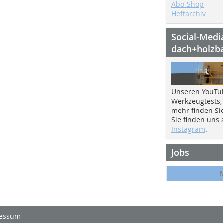
Abo-Shop
Heftarchiv
Social-Medi
dach+holzb
Unseren YouTu
Werkzeugtests,
mehr finden Si
Sie finden uns
Instagram
.
Jobs
essum