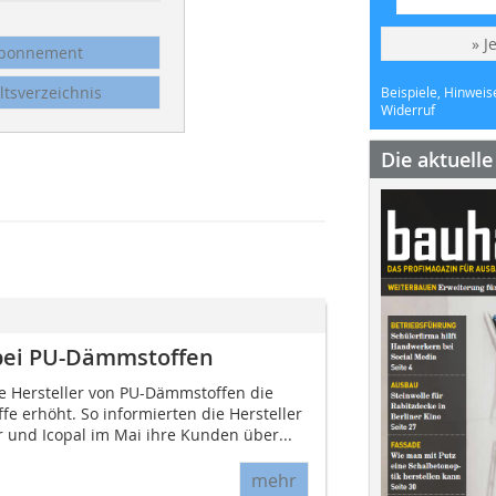
» J
bonnement
ltsverzeichnis
Beispiele, Hinweis
Widerruf
Die aktuell
 bei PU-Dämmstoffen
le Hersteller von PU-Dämmstoffen die
fe erhöht. So informierten die Hersteller
r und Icopal im Mai ihre Kunden über...
mehr