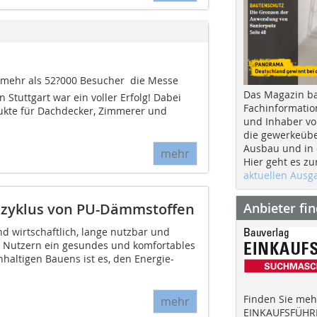
 mehr als 52?000 Besucher  die Messe
Das Magazin b
 Stuttgart war ein voller Erfolg! Dabei
Fachinformatio
ukte für Dachdecker, Zimmerer und
und Inhaber vo
die gewerkeübe
Ausbau und in d
mehr
Hier geht es zu
aktuellen Aus
Anbieter fi
zyklus von PU-Dämmstoffen
d wirtschaftlich, lange nutzbar und
 Nutzern ein gesundes und komfortables
hhaltigen Bauens ist es, den Energie-
Finden Sie mehr
mehr
EINKAUFSFÜHRE