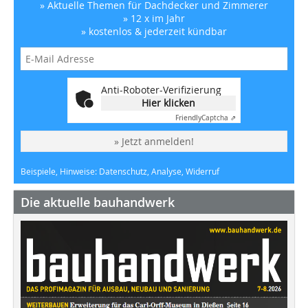
» Aktuelle Themen für Dachdecker und Zimmerer
» 12 x im Jahr
» kostenlos & jederzeit kündbar
Anti-Roboter-Verifizierung
Hier klicken
Friendly
Captcha ⇗
» Jetzt anmelden!
Beispiele, Hinweise: Datenschutz, Analyse, Widerruf
Die aktuelle bauhandwerk