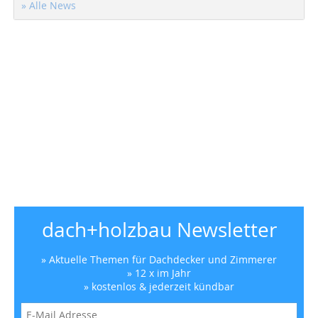
» Alle News
dach+holzbau Newsletter
» Aktuelle Themen für Dachdecker und Zimmerer
» 12 x im Jahr
» kostenlos & jederzeit kündbar