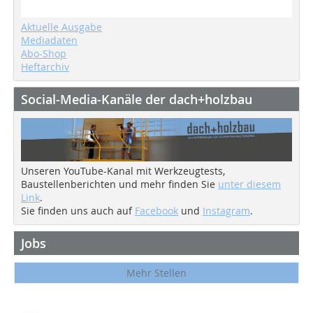
Aktuelle Ausgabe
Mediadaten
Abo-Shop
Heftarchiv
Social-Media-Kanäle der dach+holzbau
Unseren YouTube-Kanal mit Werkzeugtests,
Baustellenberichten und mehr finden Sie
unter diesem
Link
.
Sie finden uns auch auf
Facebook
und
Instagram
.
Jobs
Mehr Stellen