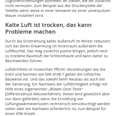
Zuglufterscheinungen auftreten, an Stellen, die wir zunächst
nicht vermuten. Zum Beispiel aus der Drückerplatte der
Toilette, wenn diese in einer Vorwand vor einer unverputzen
Mauer installiert wird.
Kalte Luft ist trocken, das kann
Probleme machen
Durch die Einströmung kalter Außenluft im Winter reduziert
sich bei deren Erwärmung im Innenraum außerdem die
Luftfeuchte. Das mag zunächst positiv klingen, jedoch reizt
zu trockene Raumluft die Schleimhäute und kann daher zu
Beschwerden führen.
Luftdichtheit ist inzwischen Pflicht: Verordnungen wie die
EnEV und Normen wie DIN 4108-7 geben die luftdichte
Bauweise vor. Und das sowohl beim Neubau als auch bei
der Sanierung. Ein Nachweis der Luftdichtigkeit erfolgt mit
Hilfe eines sogenannten „Blower-Door-Tests“
(Differenzdruck-Messverfahren). Dieser wird gesetzlich aber
nur dann gefordert, wenn die Ermittlung von
Lüftungswärmeverlusten rechnerisch berücksichtigt werden
sollen oder ein Nachweis erforderlich ist, zum Beispiel für
einen KfW-Kredit.