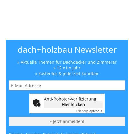
dach+holzbau Newsletter
» Aktuelle Themen für Dachdecker und Zimmerer
» 12 x im Jahr
» kostenlos & jederzeit kündbar
Anti-Roboter-Verifizierung
Hier klicken
Friendly
Captcha ⇗
» Jetzt anmelden!