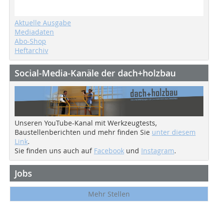
Aktuelle Ausgabe
Mediadaten
Abo-Shop
Heftarchiv
Social-Media-Kanäle der dach+holzbau
Unseren YouTube-Kanal mit Werkzeugtests,
Baustellenberichten und mehr finden Sie
unter diesem
Link
.
Sie finden uns auch auf
Facebook
und
Instagram
.
Jobs
Mehr Stellen