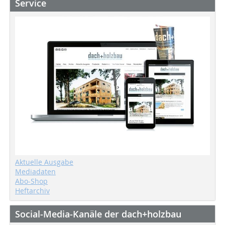
Service
Aktuelle Ausgabe
Mediadaten
Abo-Shop
Heftarchiv
Social-Media-Kanäle der dach+holzbau