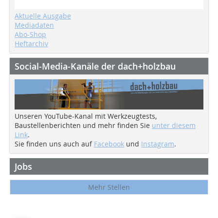
Aktuelle Ausgabe
Mediadaten
Abo-Shop
Heftarchiv
Social-Media-Kanäle der dach+holzbau
Unseren YouTube-Kanal mit Werkzeugtests,
Baustellenberichten und mehr finden Sie
unter diesem
Link
.
Sie finden uns auch auf
Facebook
und
Instagram
.
Jobs
Mehr Stellen