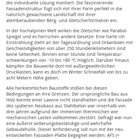
die individuelle Lösung montiert. Die faszinierende
Fassadenstruktur fügt sich mit ihrer Form perfekt in die
natürlich gewachsene Landschaft mit ihrer
atemberaubenden Berg- und Gletscherformation ein.
In der hochalpinen Welt wirken die Gletscher wie Parabol-
Spiegel und es herrschen andere Gesetze: Eine harte UV-
Einstrahlung steht an der Tagesordnung und Orkanböen mit
Geschwindigkeiten von über 250 Stundenkilometern sind
keine Seltenheit. Binnen einer Stunde sind Temperatur­
schwan­kungen von -10 bis +80 °C möglich. Darüber hinaus
kämpfen die Bauwerke dort mit außergewöhnlichen
Drucklasten, kann es doch im Winter Schneefall von bis zu
acht Metern Höhe geben.
Alle herkömmlichen Baustoffe stoßen bei diesen
Bedingungen an ihre Grenzen. Der ursprüngliche Bau aus
Holz konnte einer Lawine nicht standhalten und die Fassade
des späteren Neubaus aus Stahlbeton war innerhalb von
drei Jahren aufgrund der immensen thermischen wie
mechanischen Lasten vollkommen zerstört. Gefragt war nun
eine äußerst witterungsbeständige und wehrhafte
Gebäudehülle. Dieser Anforderung soll nun mit der neu
entwickelten Fassaden-Platte begegnet werden: AFS ­(=