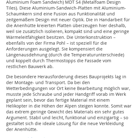
Aluminium Foam Sandwich) MDT S4 (Metalfoam Design
Tiles). Diese Aluminium-Sandwich-Platten mit Aluminium-
Schaumkern sind eine Fusion aus Funktionalität und
zeitgemäßem Design mit neuer Optik. Die in Handarbeit für
die Anenhütte kreierten Platten überzeugen hier deshalb,
weil sie zusätzlich isolieren, kompakt sind und eine geringe
Wärmeleit­fähigkeit besitzen. Die Unter­konstruktion –
ebenfalls von der Firma Pohl – ist speziell für die
Anforderungen ausgelegt. Sie kompensiert die
Längenausdehnung (durch die Temperaturunterschiede)
und koppelt durch Thermostopps die Fassade vom
restlichen Bauwerk ab.
Die besondere Herausforderung dieses Bauprojekts lag in
der Montage- und Transport. Da bei den
Wetterbedingungen vor Ort keine Bearbeitung möglich war,
musste jede Schraube und jeder Handgriff vorab im Werk
geplant sein, bevor das fertige Material mit einem
Helikopter in die Höhen der Alpen steigen konnte. Somit war
das extrem geringe Gewicht des Materials ein sehr gutes
Argument. Stabil und leicht, funktional und einzigartig – so
gestaltet sich die ideale Lösung für die neue Verkleidung
der Anenhütte.