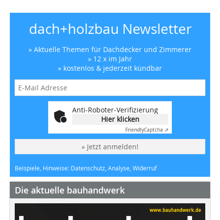
dach+holzbau Newsletter
» Aktuelle Themen für Dachdecker und Zimmerer
» 12 x im Jahr
» kostenlos & jederzeit kündbar
Anti-Roboter-Verifizierung
Hier klicken
Friendly
Captcha ⇗
» Jetzt anmelden!
Beispiele, Hinweise: Datenschutz, Analyse, Widerruf
Die aktuelle bauhandwerk