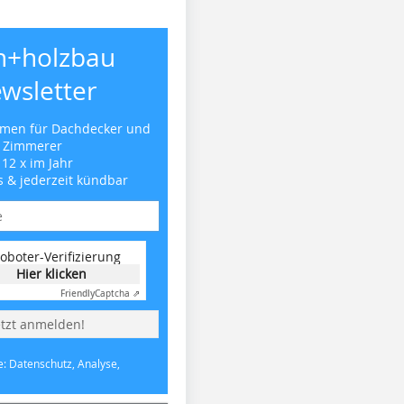
h+holzbau
wsletter
emen für Dachdecker und
Zimmerer
 12 x im Jahr
s & jederzeit kündbar
oboter-Verifizierung
Hier klicken
Friendly
Captcha ⇗
etzt anmelden!
e: Datenschutz, Analyse,