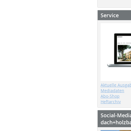
Service
Aktuelle Ausga
Mediadaten
Abo-Shop
Heftarchiv
Social-Medi
dach+holzb