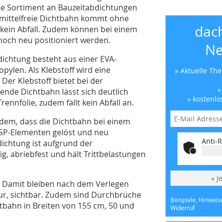
he Sortiment an Bauzeitabdichtungen
smittelfreie Dichtbahn kommt ohne
dac
 kein Abfall. Zudem können bei einem
noch neu positioniert werden.
Ne
dichtung besteht aus einer EVA-
pylen. Als Klebstoff wird eine
» Aktuelle Th
Der Klebstoff bietet bei der
»
ende Dichtbahn lässt sich deutlich
» kostenlo
ennfolie, zudem fällt kein Abfall an.
udem, dass die Dichtbahn bei einem
SP-Elementen gelöst und neu
Anti-R
ichtung ist aufgrund der
, abriebfest und hält Trittbelastungen
» J
g. Damit bleiben nach dem Verlegen
r, sichtbar. Zudem sind Durchbrüche
Beispiele, Hinweis
htbahn in Breiten von 155 cm, 50 und
Widerruf