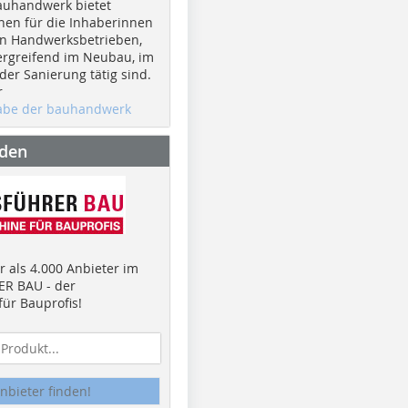
auhandwerk bietet
nen für die Inhaberinnen
n Handwerksbetrieben,
rgreifend im Neubau, im
er Sanierung tätig sind.
r
gabe der bauhandwerk
nden
 als 4.000 Anbieter im
R BAU - der
ür Bauprofis!
nbieter finden!