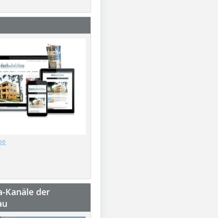
be
a-Kanäle der
au