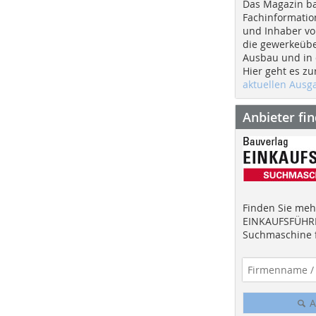
Das Magazin b
Fachinformatio
und Inhaber vo
die gewerkeübe
Ausbau und in d
Hier geht es zu
aktuellen Aus
Anbieter fi
Finden Sie mehr
EINKAUFSFÜHRE
Suchmaschine f
A