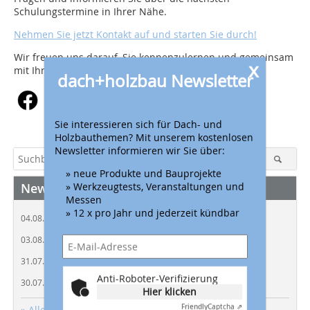
Schulungstermine in Ihrer Nähe.
Nehmen Sie jetzt Kontakt auf und starten Sie durch!
Wir freuen uns darauf, Sie kennenzulernen und gemeinsam
x
mit Ihnen zu wachsen.
dach+holzbau Newsletter
Sie interessieren sich für Dach- und
Holzbauthemen? Mit unserem kostenlosen
Newsletter informieren wir Sie über:
» neue Produkte und Bauprojekte
» Werkzeugtests, Veranstaltungen und
News
Messen
» 12 x pro Jahr und jederzeit kündbar
Sicherheit bei Dacharbeiten
04.08.2026 |
Neues Kapitel für die Zinco GmbH
03.08.2026 |
Rücknahmekonzept für Berufskleidung
31.07.2026 |
Anti-Roboter-Verifizierung
Sicherer Start in die Ausbildung
30.07.2026 |
Hier klicken
Friendly
Captcha ⇗
» Alle News