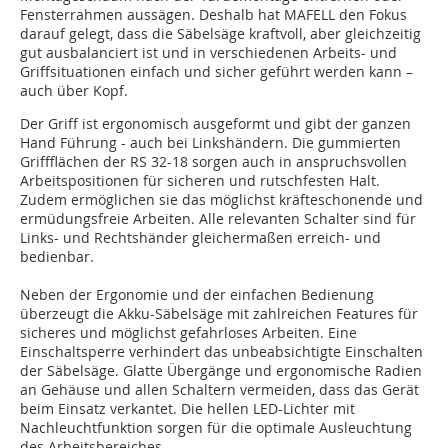
Fensterrahmen aussägen. Deshalb hat MAFELL den Fokus
darauf gelegt, dass die Säbelsäge kraftvoll, aber gleichzeitig
gut ausbalanciert ist und in verschiedenen Arbeits- und
Griffsituationen einfach und sicher geführt werden kann –
auch über Kopf.
Der Griff ist ergonomisch ausgeformt und gibt der ganzen
Hand Führung - auch bei Linkshändern. Die gummierten
Griffflächen der RS 32-18 sorgen auch in anspruchsvollen
Arbeitspositionen für sicheren und rutschfesten Halt.
Zudem ermöglichen sie das möglichst kräfteschonende und
ermüdungsfreie Arbeiten. Alle relevanten Schalter sind für
Links- und Rechtshänder gleichermaßen erreich- und
bedienbar.
Neben der Ergonomie und der einfachen Bedienung
überzeugt die Akku-Säbelsäge mit zahlreichen Features für
sicheres und möglichst gefahrloses Arbeiten. Eine
Einschaltsperre verhindert das unbeabsichtigte Einschalten
der Säbelsäge. Glatte Übergänge und ergonomische Radien
an Gehäuse und allen Schaltern vermeiden, dass das Gerät
beim Einsatz verkantet. Die hellen LED-Lichter mit
Nachleuchtfunktion sorgen für die optimale Ausleuchtung
des Arbeitsbereiches.