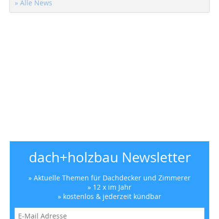
» Alle News
dach+holzbau Newsletter
» Aktuelle Themen für Dachdecker und Zimmerer
» 12 x im Jahr
» kostenlos & jederzeit kündbar