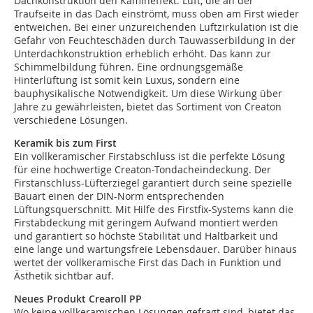
Dachkonstruktion den Kamineffekt: Luft, die an der
Traufseite in das Dach einströmt, muss oben am First wieder
entweichen. Bei einer unzureichenden Luftzirkulation ist die
Gefahr von Feuchteschäden durch Tauwasserbildung in der
Unterdachkonstruktion erheblich erhöht. Das kann zur
Schimmelbildung führen. Eine ordnungsgemäße
Hinterlüftung ist somit kein Luxus, sondern eine
bauphysikalische Notwendigkeit. Um diese Wirkung über
Jahre zu gewährleisten, bietet das Sortiment von Creaton
verschiedene Lösungen.
Keramik bis zum First
Ein vollkeramischer Firstabschluss ist die perfekte Lösung
für eine hochwertige Creaton-Tondacheindeckung. Der
Firstanschluss-Lüfterziegel garantiert durch seine spezielle
Bauart einen der DIN-Norm entsprechenden
Lüftungsquerschnitt. Mit Hilfe des Firstfix-Systems kann die
Firstabdeckung mit geringem Aufwand montiert werden
und garantiert so höchste Stabilität und Haltbarkeit und
eine lange und wartungsfreie Lebensdauer. Darüber hinaus
wertet der vollkeramische First das Dach in Funktion und
Ästhetik sichtbar auf.
Neues Produkt Crearoll PP
Wo keine vollkeramischen Lösungen gefragt sind, bietet das