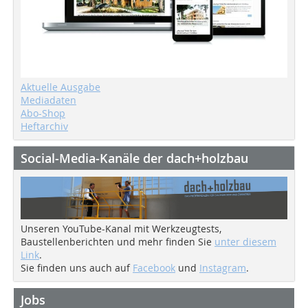
Aktuelle Ausgabe
Mediadaten
Abo-Shop
Heftarchiv
Social-Media-Kanäle der dach+holzbau
Unseren YouTube-Kanal mit Werkzeugtests,
Baustellenberichten und mehr finden Sie
unter diesem
Link
.
Sie finden uns auch auf
Facebook
und
Instagram
.
Jobs