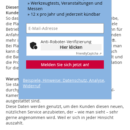
» Werkzeugtests, Veranstaltungen und
Diesen Service kann man auch ohne Weiteres seinen
Messen
Kunden weiterberechnen.
» 12 x pro Jahr und jederzeit kündbar
So das erfreuliche Feedback der Dachhandwerksbetriebe,
die PlanMaster® nutzen. Carsten Hennig weiß, dass viele
Betriebe beim Selbstvermessen eher draufzahlen. Denn für
Anfahrt plus Zeit für Vermessung müsste man den Kunden
mehr in Rechnung stellen als der Preis für PlanMaster®.
Anti-Roboter-Verifizierung
Bei PlanMaster® weiß man, der Report ist präzise und man
Hier klicken
kann die Kosten 1:1 auf die Rechnung setzen. Denn auch
Friendly
Captcha ⇗
die Bauherren sind glücklich über den schnellen Erhalt und
die Professionalität des Dachreports, weil so die Kalkulation
Melden Sie sich jetzt an!
für die Dachsanierung zügig gemacht werden kann.
Warum die Daten so präzise sind?
Beispiele, Hinweise: Datenschutz, Analyse,
Sie stammen aus Überflügen, die von Flugzeugen
Widerruf
durchgeführt werden, die mit hochauflösenden Spezial-
Kameras für präzise Abbildungen ohne Verzerrung
ausgestattet sind.
Diese Daten werden genutzt, um den Kunden diesen neuen,
nützlichen Service anzubieten, der – wie man sieht – sehr
gerne angenommen wird. Weil er sich in jeder Hinsicht
auszahlt.