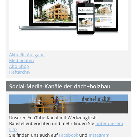
Aktuelle Ausgabe
Mediadaten
Abo-Shop
Heftarchiv
Social-Media-Kanäle der dach+holzbau
Unseren YouTube-Kanal mit Werkzeugtests,
Baustellenberichten und mehr finden Sie
unter diesem
Link
.
Sie finden uns auch auf
Facebook
und
Instagram
.