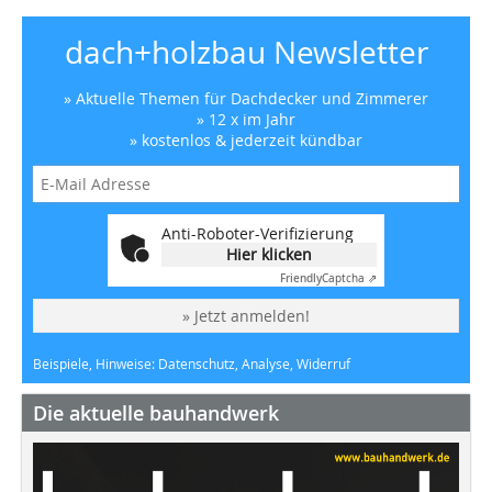
dach+holzbau Newsletter
» Aktuelle Themen für Dachdecker und Zimmerer
» 12 x im Jahr
» kostenlos & jederzeit kündbar
Anti-Roboter-Verifizierung
Hier klicken
Friendly
Captcha ⇗
» Jetzt anmelden!
Beispiele, Hinweise: Datenschutz, Analyse, Widerruf
Die aktuelle bauhandwerk