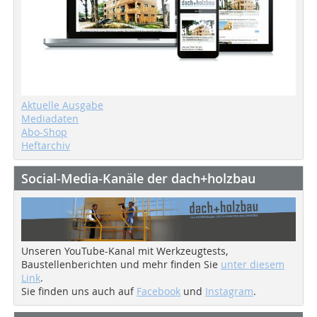
Aktuelle Ausgabe
Mediadaten
Abo-Shop
Heftarchiv
Social-Media-Kanäle der dach+holzbau
Unseren YouTube-Kanal mit Werkzeugtests,
Baustellenberichten und mehr finden Sie
unter diesem
Link
.
Sie finden uns auch auf
Facebook
und
Instagram
.