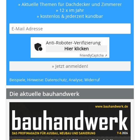
» Aktuelle Themen für Dachdecker und Zimmerer
» 12 x im Jahr
» kostenlos & jederzeit kündbar
Anti-Roboter-Verifizierung
Hier klicken
Friendly
Captcha ⇗
» Jetzt anmelden!
Beispiele, Hinweise: Datenschutz, Analyse, Widerruf
Die aktuelle bauhandwerk