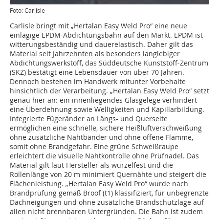
Foto: Carlisle
Carlisle bringt mit „Hertalan Easy Weld Pro“ eine neue
einlagige EPDM-Abdichtungsbahn auf den Markt. EPDM ist
witterungsbeständig und dauerelastisch. Daher gilt das
Material seit Jahrzehnten als besonders langlebiger
Abdichtungswerkstoff, das Süddeutsche Kunststoff-Zentrum
(SKZ) bestätigt eine Lebensdauer von über 70 Jahren.
Dennoch bestehen im Handwerk mitunter Vorbehalte
hinsichtlich der Verarbeitung. „Hertalan Easy Weld Pro“ setzt
genau hier an: ein innenliegendes Glasgelege verhindert
eine Überdehnung sowie Welligkeiten und Kapillarbildung.
Integrierte Fügeränder an Längs- und Querseite
ermöglichen eine schnelle, sichere Heißluftverschweißung
ohne zusätzliche Nahtbänder und ohne offene Flamme,
somit ohne Brandgefahr. Eine grüne Schweißraupe
erleichtert die visuelle Nahtkontrolle ohne Prüfnadel. Das
Material gilt laut Hersteller als wurzelfest und die
Rollenlänge von 20 m minimiert Quernähte und steigert die
Flächenleistung. „Hertalan Easy Weld Pro“ wurde nach
Brandprüfung gemäß Broof (t1) klassifiziert, für unbegrenzte
Dachneigungen und ohne zusätzliche Brandschutzlage auf
allen nicht brennbaren Untergründen. Die Bahn ist zudem