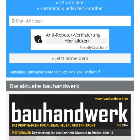
» 12 x im Jahr
» kostenlos & jederzeit kündbar
Anti-Roboter-Verifizierung
Hier klicken
Friendly
Captcha ⇗
» Jetzt anmelden!
Beispiele, Hinweise: Datenschutz, Analyse, Widerruf
Die aktuelle bauhandwerk