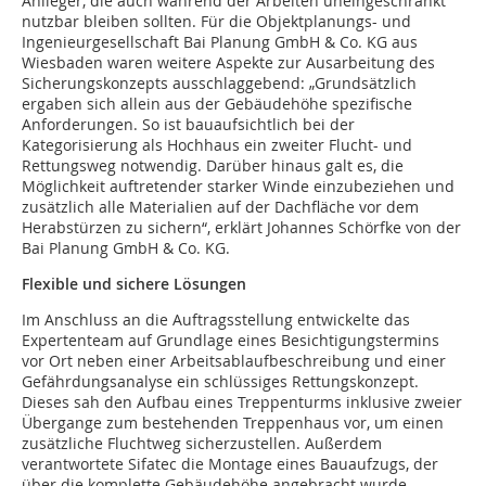
Anlieger, die auch während der Arbeiten uneingeschränkt
nutzbar bleiben sollten. Für die Objektplanungs- und
Ingenieurgesellschaft Bai Planung GmbH & Co. KG aus
Wiesbaden waren weitere Aspekte zur Ausarbeitung des
Sicherungskonzepts ausschlaggebend: „Grundsätzlich
ergaben sich allein aus der Gebäudehöhe spezifische
Anforderungen. So ist bauaufsichtlich bei der
Kategorisierung als Hochhaus ein zweiter Flucht- und
Rettungsweg notwendig. Darüber hinaus galt es, die
Möglichkeit auftretender starker Winde einzubeziehen und
zusätzlich alle Materialien auf der Dachfläche vor dem
Herabstürzen zu sichern“, erklärt Johannes Schörfke von der
Bai Planung GmbH & Co. KG.
Flexible und sichere Lösungen
Im Anschluss an die Auftragsstellung entwickelte das
Expertenteam auf Grundlage eines Besichtigungstermins
vor Ort neben einer Arbeitsablaufbeschreibung und einer
Gefährdungsanalyse ein schlüssiges Rettungskonzept.
Dieses sah den Aufbau eines Treppenturms inklusive zweier
Übergange zum bestehenden Treppenhaus vor, um einen
zusätzliche Fluchtweg sicherzustellen. Außerdem
verantwortete Sifatec die Montage eines Bauaufzugs, der
über die komplette Gebäudehöhe angebracht wurde.