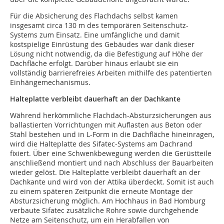
Für die Absicherung des Flachdachs selbst kamen
insgesamt circa 130 m des temporären Seitenschutz-
Systems zum Einsatz. Eine umfängliche und damit
kostspielige Einrüstung des Gebäudes war dank dieser
Lösung nicht notwendig, da die Befestigung auf Höhe der
Dachfläche erfolgt. Darüber hinaus erlaubt sie ein
vollständig barrierefreies Arbeiten mithilfe des patentierten
Einhängemechanismus.
Halteplatte verbleibt dauerhaft an der Dachkante
Während herkömmliche Flachdach-Absturzsicherungen aus
ballastierten Vorrichtungen mit Auflasten aus Beton oder
Stahl bestehen und in L-Form in die Dachfläche hineinragen,
wird die Halteplatte des Sifatec-Systems am Dachrand
fixiert. Über eine Schwenkbewegung werden die Gerüstteile
anschließend montiert und nach Abschluss der Bauarbeiten
wieder gelöst. Die Halteplatte verbleibt dauerhaft an der
Dachkante und wird von der Attika überdeckt. Somit ist auch
zu einem späteren Zeitpunkt die erneute Montage der
Absturzsicherung möglich. Am Hochhaus in Bad Homburg
verbaute Sifatec zusätzliche Rohre sowie durchgehende
Netze am Seitenschutz, um ein Herabfallen von