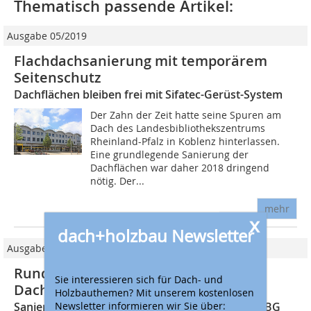
Thematisch passende Artikel:
Ausgabe 05/2019
Flachdachsanierung mit temporärem
Seitenschutz
Dachflächen bleiben frei mit Sifatec-Gerüst-System
Der Zahn der Zeit hatte seine Spuren am
Dach des Landesbibliothekszentrums
Rheinland-Pfalz in Koblenz hinterlassen.
Eine grundlegende Sanierung der
Dachflächen war daher 2018 dringend
nötig. Der...
mehr
x
dach+holzbau Newsletter
Ausgabe 04/2021
Rundum geschützt bei der
Sie interessieren sich für Dach- und
Dachsanierung
Holzbauthemen? Mit unserem kostenlosen
Newsletter informieren wir Sie über:
Sanierung des Hauptverwaltungsgebäudes der BG