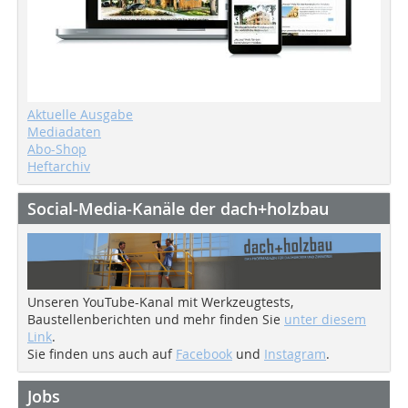
Aktuelle Ausgabe
Mediadaten
Abo-Shop
Heftarchiv
Social-Media-Kanäle der dach+holzbau
Unseren YouTube-Kanal mit Werkzeugtests,
Baustellenberichten und mehr finden Sie
unter diesem
Link
.
Sie finden uns auch auf
Facebook
und
Instagram
.
Jobs