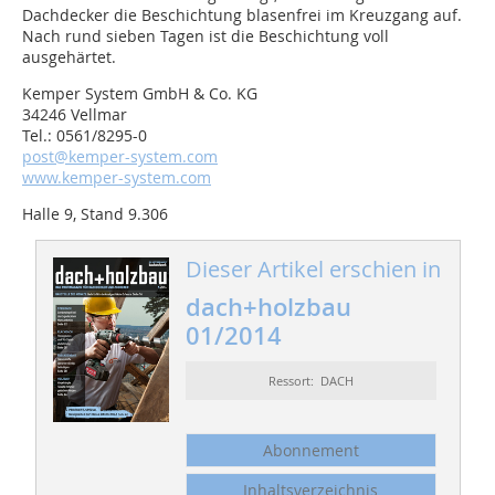
Dachdecker die Beschichtung blasenfrei im Kreuzgang auf.
Nach rund sieben Tagen ist die Beschichtung voll
ausgehärtet.
Kemper System GmbH & Co. KG
34246 Vellmar
Tel.: 0561/8295-0
post@kemper-system.com
www.kemper-system.com
Halle 9, Stand 9.306
Dieser Artikel erschien in
dach+holzbau
01/2014
Ressort: DACH
Abonnement
Inhaltsverzeichnis