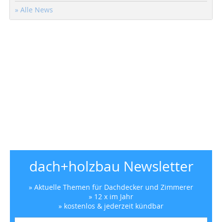
» Alle News
dach+holzbau Newsletter
» Aktuelle Themen für Dachdecker und Zimmerer
» 12 x im Jahr
» kostenlos & jederzeit kündbar