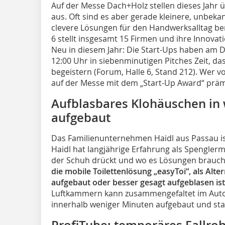
Auf der Messe Dach+Holz stellen dieses Jah
aus. Oft sind es aber gerade kleinere, unbeka
clevere Lösungen für den Handwerksalltag bere
6 stellt insgesamt 15 Firmen und ihre Innova
Neu in diesem Jahr: Die Start-Ups haben am Do
12:00 Uhr in siebenminutigen Pitches Zeit, d
begeistern (Forum, Halle 6, Stand 212). Wer v
auf der Messe mit dem „Start-Up Award“ präm
Aufblasbares Klohäuschen in
aufgebaut
Das Familienunternehmen Haidl aus Passau i
Haidl hat langjährige Erfahrung als Spenglerm
der Schuh drückt und wo es Lösungen braucht. 
die mobile Toilettenlösung „easyToi“, als Alter
aufgebaut oder besser gesagt aufgeblasen ist
Luftkammern kann zusammengefaltet im Auto 
innerhalb weniger Minuten aufgebaut und star
ProfiTube: temporäres Fallroh