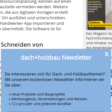
d Ressourcenplanung, können auf einen
austelle vermieden werden. Weitere
 die aus digitalen Vorlagen erstellt
 Ort ausfüllen und unterschreiben.
te-Handwerker-App importieren und
übermittelt. Die Software ist für
Das Magazin b
Fachinformatio
und Inhaber vo
e Schneiden von
die gewerkeübe
x
Ausbau und in d
dach+holzbau Newsletter
Hier geht es zu
r Hand und mit Hakenklinge
aktuellen Aus
ss. Das junge Unternehmen Rooffox mit
lle, hat mit dem „Flat Roof Fox“ ein
Anbieter fi
Sie interessieren sich für Dach- und Holzbauthemen?
e Schneidvorgänge in Längs- und
Mit unserem kostenlosen Newsletter informieren wir
 Schnitt per Hand entfallen etliche
Sie über:
uss sich zum Beispiel nicht mehr
» neue Produkte und Bauprojekte
bschnitte aufwändig schneiden.“ Die
» Werkzeugtests, Veranstaltungen und Messen
, damit ist sie auf dem Dach auch
» 12 x pro Jahr und jederzeit kündbar
g von Arbeitsschritten und die einfache
Finden Sie mehr
EINKAUFSFÜHRE
che Zeitersparnis erreicht werden.