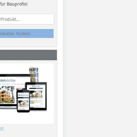
ür Bauprofis!
nbieter finden!
be