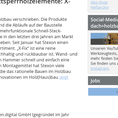
ttsperrholzelemente: X-
Abo-Shop
Heftarchiv
lzbau verschrieben. Die Produkte
Social-Medi
nd die Abläufe auf der Baustelle
dach+holzb
 mehrfunktionale Schnell-Steck-
 in den letzten drei Jahren am Markt
ieben. Seit Januar hat Stexon einen
iment. „X-Fix“ ist eine reine
Unseren YouTu
Werkzeugtests,
chhaltig und rückbaubar ist. Wand- und
mehr finden Si
m Hammer schnell und einfach eine
Sie finden uns
 Montagemittel hat Stexon viele
Instagram
.
die das rationelle Bauen im Holzbau
Innovationen im Holz(Haus)bau
zeigt
Jobs
en.digital GmbH (gegründet im Jahr