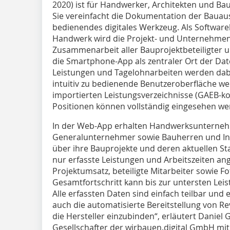
2020) ist für Handwerker, Architekten und Ba
Sie vereinfacht die Dokumentation der Bauaus
bedienendes digitales Werkzeug. Als Softwar
Handwerk wird die Projekt- und Unternehmen
Zusammenarbeit aller Bauprojektbeteiligter un
die Smartphone-App als zentraler Ort der Date
Leistungen und Tagelohnarbeiten werden dabe
intuitiv zu bedienende Benutzeroberfläche wer
importierten Leistungsverzeichnisse (GAEB-k
Positionen können vollständig eingesehen we
In der Web-App erhalten Handwerksunterneh
Generalunternehmer sowie Bauherren und Inv
über ihre Bauprojekte und deren aktuellen Sta
nur erfasste Leistungen und Arbeitszeiten ang
Projektumsatz, beteiligte Mitarbeiter sowie 
Gesamtfortschritt kann bis zur untersten Lei
Alle erfassten Daten sind einfach teilbar und 
auch die automatisierte Bereitstellung von 
die Hersteller einzubinden“, erläutert Daniel
Gesellschafter der wirbauen.digital GmbH mit 