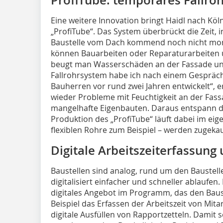
Eine weitere Innovation bringt Haidl nach Köl
„ProfiTube“. Das System überbrückt die Zeit, i
Baustelle vom Dach kommend noch nicht mon
können Bauarbeiten oder Reparaturarbeiten 
beugt man Wasserschäden an der Fassade und
Fallrohrsystem habe ich nach einem Gespräc
Bauherren vor rund zwei Jahren entwickelt“, e
wieder Probleme mit Feuchtigkeit an der Fass
mangelhafte Eigenbauten. Daraus entspann de
Produktion des „ProfiTube“ läuft dabei im eig
flexiblen Rohre zum Beispiel – werden zugekau
Digitale Arbeitszeiterfassun
Baustellen sind analog, rund um den Baustellen
digitalisiert einfacher und schneller ablaufe
digitales Angebot im Programm, das den Bauste
Beispiel das Erfassen der Arbeitszeit von Mit
digitale Ausfüllen von Rapportzetteln. Damit so