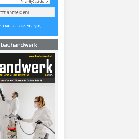
Friendly
Captcha ⇗
etzt anmelden!
e: Datenschutz, Analyse,
e bauhandwerk