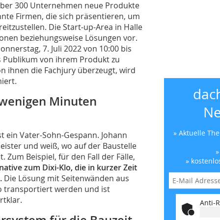
r über 300 Unternehmen neue Produkte
nnte Firmen, die sich präsentieren, um
itzustellen. Die Start-up-Area in Halle
tionen beziehungsweise Lösungen vor.
nnerstag, 7. Juli 2022 von 10:00 bis
as Publikum von ihrem Produkt zu
on ihnen die Fachjury überzeugt, wird
iert.
dac
 wenigen Minuten
Ne
» Aktuelle Th
st ein Vater-Sohn-Gespann. Johann
eister und weiß, wo auf der Baustelle
»
Zum Beispiel, für den Fall der Fälle,
» kostenlo
native zum Dixi-Klo, die in kurzer Zeit
.
Die Lösung mit Seitenwänden aus
transportiert werden und ist
tklar.
Anti-R
rsystem für die Bauzeit