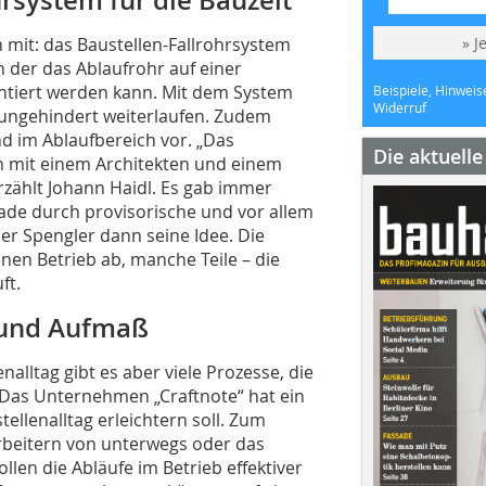
n mit: das Baustellen-Fallrohrsystem
» J
n der das Ablaufrohr auf einer
tiert werden kann. Mit dem System
Beispiele, Hinweis
Widerruf
ungehindert weiterlaufen. Zudem
 im Ablaufbereich vor. „Das
Die aktuell
h mit einem Architekten und einem
rzählt Johann Haidl. Es gab immer
ade durch provisorische und vor allem
r Spengler dann seine Idee. Die
enen Betrieb ab, manche Teile – die
ft.
g und Aufmaß
alltag gibt es aber viele Prozesse, die
n. Das Unternehmen „Craftnote“ hat ein
llenalltag erleichtern soll. Zum
arbeitern von unterwegs oder das
llen die Abläufe im Betrieb effektiver