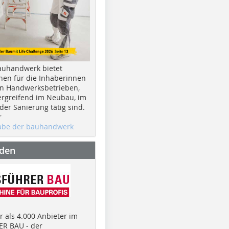
auhandwerk bietet
nen für die Inhaberinnen
n Handwerksbetrieben,
rgreifend im Neubau, im
er Sanierung tätig sind.
r
gabe der bauhandwerk
nden
 als 4.000 Anbieter im
R BAU - der