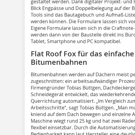
gestaltet werden. Dank digitaler Projekt- un
Blick Engpässe und Doppelbelegung auf der B
Tools sind das Bautagebuch und Aufmaß-Listen,
werden können. Die Formulare lassen sich vor
Eigene Formulare lassen sich in die Craftno
werden dann von der Baustelle direkt ins Büro 
Tablet, Smartphone und PC kompatibel.
Flat Roof Fox für das einfach
Bitumenbahnen
Bitumenbahnen werden auf Dächern meist pe
zugeschnitten: ein arbeitsaufwändiger Proze
Firmengründer Tobias Büttgen, Dachdeckergese
Schneidegerät entwickelt, das wiederkehrend
Querrichtung automatisiert. „Im Vergleich zum
Arbeitsschritte“, sagt Tobias Büttgen. „Man m
kniend auf dem Dach bewegen und einzelne A
Maschine wiegt rund 25 kg und hat zwei Räder
flexibel einsetzbar. Durch die Automatisierun
Bedienbarkeit kann laut Hersteller eine deutli