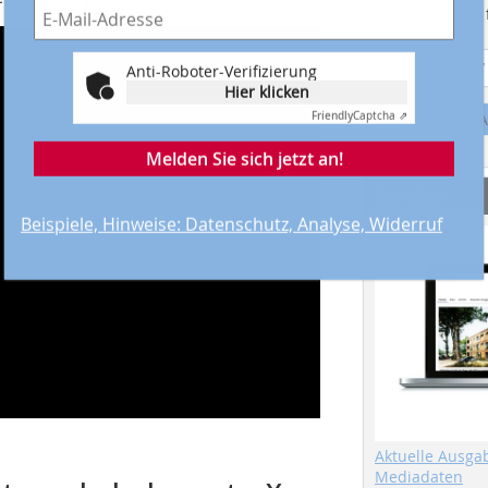
Suchmaschine f
Anti-Roboter-Verifizierung
Hier klicken
Friendly
Captcha ⇗
A
Melden Sie sich jetzt an!
Service
Beispiele, Hinweise: Datenschutz, Analyse, Widerruf
Aktuelle Ausga
Mediadaten