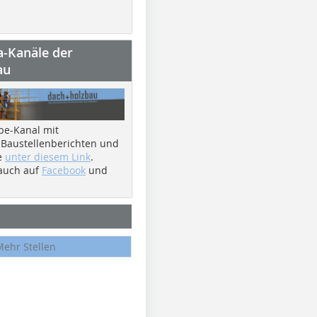
a-Kanäle der
au
be-Kanal mit
 Baustellenberichten und
e
unter diesem Link
.
 auch auf
Facebook
und
Mehr Stellen