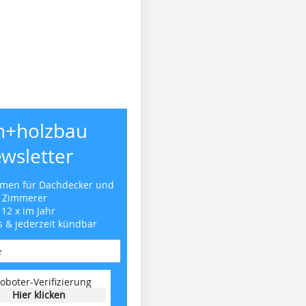
h+holzbau
wsletter
emen für Dachdecker und
Zimmerer
 12 x im Jahr
s & jederzeit kündbar
oboter-Verifizierung
Hier klicken