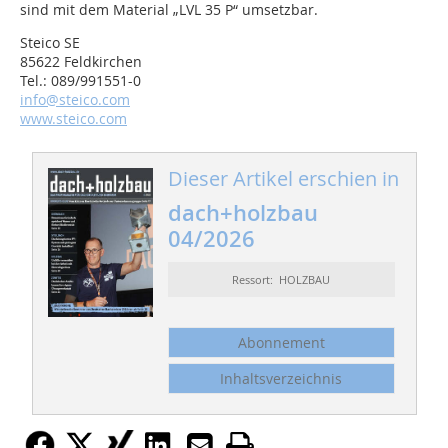
sind mit dem Material „LVL 35 P“ umsetzbar.
Steico SE
85622 Feldkirchen
Tel.: 089/991551-0
info@steico.com
www.steico.com
Dieser Artikel erschien in
dach+holzbau
04/2026
Ressort: HOLZBAU
Abonnement
Inhaltsverzeichnis