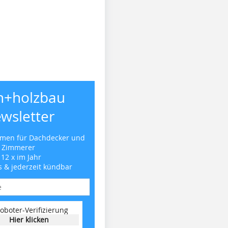
h+holzbau
wsletter
emen für Dachdecker und
Zimmerer
 12 x im Jahr
s & jederzeit kündbar
oboter-Verifizierung
Hier klicken