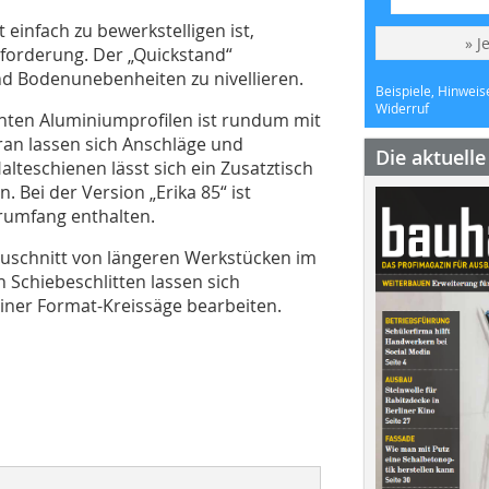
einfach zu bewerkstelligen ist,
» J
sforderung. Der „Quickstand“
nd Bodenunebenheiten zu nivellieren.
Beispiele, Hinweis
Widerruf
hten Aluminiumprofilen ist rundum mit
an lassen sich Anschläge und
Die aktuell
lteschienen lässt sich ein Zusatztisch
 Bei der Version „Erika 85“ ist
erumfang enthalten.
 Zuschnitt von längeren Werkstücken im
 Schiebeschlitten lassen sich
iner Format-Kreissäge bearbeiten.