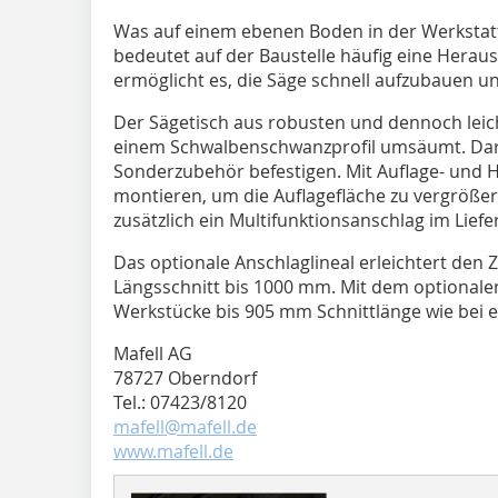
Was auf einem ebenen Boden in der Werkstatt 
bedeutet auf der Baustelle häufig eine Herau
ermöglicht es, die Säge schnell aufzubauen u
Der Sägetisch aus robusten und dennoch leic
einem Schwalbenschwanzprofil umsäumt. Dar
Sonderzubehör befestigen. Mit Auflage- und Ha
montieren, um die Auflagefläche zu vergrößern.
zusätzlich ein Multifunktionsanschlag im Lief
Das optionale Anschlaglineal erleichtert den
Längsschnitt bis 1000 mm. Mit dem optionalen
Werkstücke bis 905 mm Schnittlänge wie bei e
Mafell AG
78727 Oberndorf
Tel.: 07423/8120
mafell@mafell.de
www.mafell.de