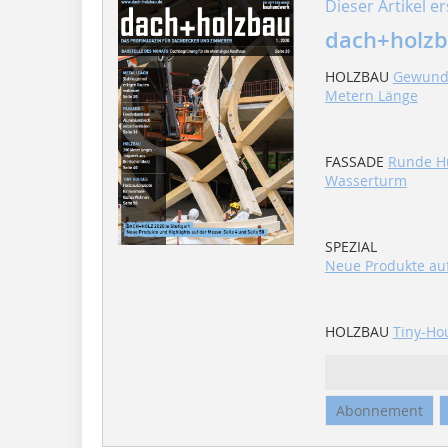
Dieser Artikel er
dach+holzb
HOLZBAU
Gewunde
Metern Länge
FASSADE
Runde Hü
Wasserturm
SPEZIAL
Neue Produkte au
HOLZBAU
Tiny-Ho
Abonnement