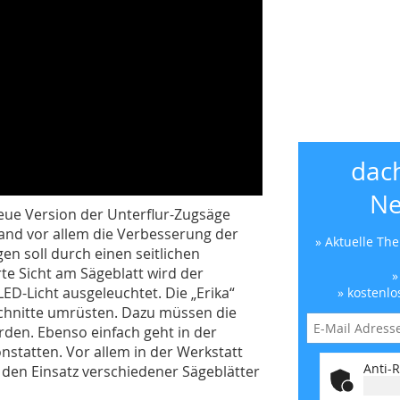
dac
Ne
eue Version der Unterflur-Zugsäge
tand vor allem die Verbesserung der
» Aktuelle Th
en soll durch einen seitlichen
rte Sicht am Sägeblatt wird der
»
ED-Licht ausgeleuchtet. Die „Erika“
» kostenlo
schnitte umrüsten. Dazu müssen die
den. Ebenso einfach geht in der
statten. Vor allem in der Werkstatt
Anti-R
 den Einsatz verschiedener Sägeblätter