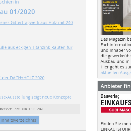
schien in
au 01/2020
nes Gittertragwerk aus Holz mit 240
Das Magazin b
Fachinformatio
lle aus eckigen Titanzink-Rauten für
und Inhaber vo
die gewerkeübe
Ausbau und in d
Hier geht es zu
aktuellen Aus
f der DACH+HOLZ 2020
Anbieter fi
use-Ausstellung zeigt neue Konzepte
Ressort: PRODUKTE SPEZIAL
Inhaltsverzeichnis
Finden Sie mehr
EINKAUFSFÜHRE