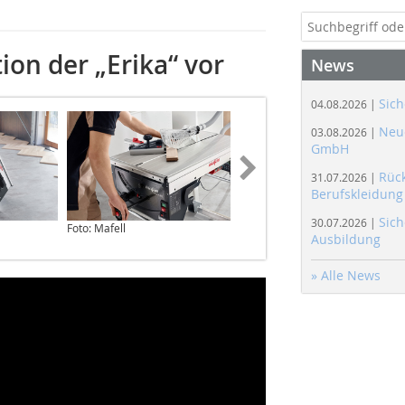
ion der „Erika“ vor
News
Sich
04.08.2026 |
Neue
03.08.2026 |
GmbH
Rüc
31.07.2026 |
Berufskleidung
Sich
30.07.2026 |
Foto: Mafell
Foto: Mafell
Ausbildung
» Alle News