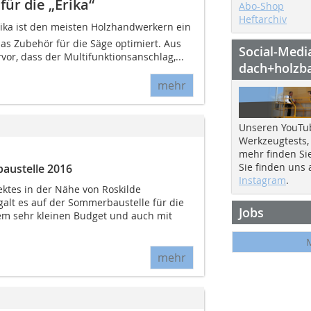
ür die „Erika“
Abo-Shop
Heftarchiv
rika ist den meisten Holzhandwerkern ein
das Zubehör für die Säge optimiert. Aus
Social-Medi
vor, dass der Multifunktionsanschlag,...
dach+holzb
mehr
Unseren YouTu
Werkzeugtests,
mehr finden Si
Sie finden uns
austelle 2016
Instagram
.
ektes in der Nähe von Roskilde
galt es auf der Sommerbaustelle für die
Jobs
em sehr kleinen Budget und auch mit
mehr