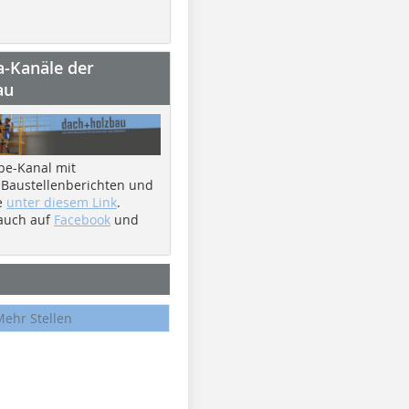
a-Kanäle der
au
be-Kanal mit
 Baustellenberichten und
e
unter diesem Link
.
 auch auf
Facebook
und
Mehr Stellen