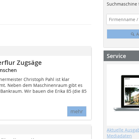
Suchmaschine f
A
Service
erflur Zugsäge
ünschen
nermeister Christoph Pahl ist klar
umt. Neben dem Maschinenraum gibt es
Bankraum. Wir bauen die Erika 85 (die 85
mehr
Aktuelle Ausga
Mediadaten