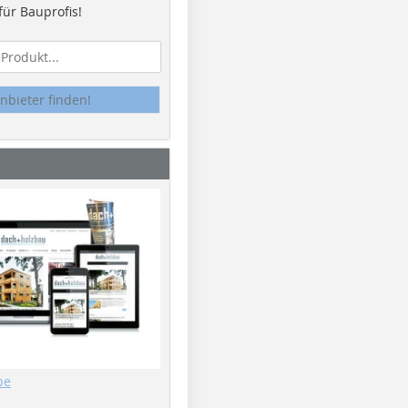
ür Bauprofis!
nbieter finden!
be