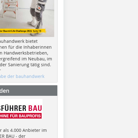
auhandwerk bietet
nen für die Inhaberinnen
n Handwerksbetrieben,
rgreifend im Neubau, im
er Sanierung tätig sind.
r
gabe der bauhandwerk
nden
 als 4.000 Anbieter im
R BAU - der