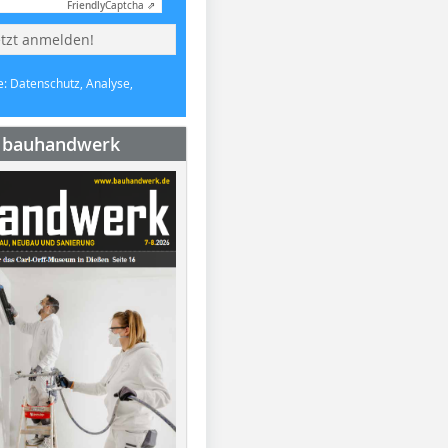
Friendly
Captcha ⇗
etzt anmelden!
e: Datenschutz, Analyse,
e bauhandwerk