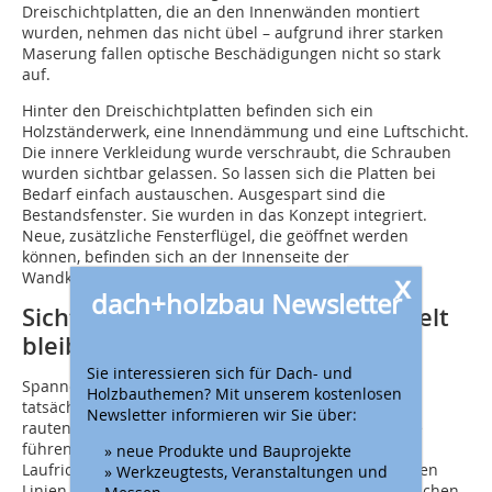
Dreischichtplatten, die an den Innenwänden montiert
wurden, nehmen das nicht übel – aufgrund ihrer starken
Maserung fallen optische Beschädigungen nicht so stark
auf.
Hinter den Dreischichtplatten befinden sich ein
Holzständerwerk, eine Innendämmung und eine Luftschicht.
Die innere Verkleidung wurde verschraubt, die Schrauben
wurden sichtbar gelassen. So lassen sich die Platten bei
Bedarf einfach austauschen. Ausgespart sind die
Bestandsfenster. Sie wurden in das Konzept integriert.
Neue, zusätzliche Fensterflügel, die geöffnet werden
können, befinden sich an der Innenseite der
Wandkonstruktion.
x
dach+holzbau Newsletter
Sichtbare Hölzer sollen unbehandelt
bleiben
Sie interessieren sich für Dach- und
Spannend ist die Untersicht auf das Dach: Hier ist
Holzbauthemen? Mit unserem kostenlosen
tatsächlich das Tragwerk zu sehen, auch wenn das
Newsletter informieren wir Sie über:
rautenförmige Muster den Betrachter leicht in die Irre
führen kann. Doch die Maserung des Holzes gibt die
» neue Produkte und Bauprojekte
Laufrichtung der Elemente vor, die quer dazu laufenden
» Werkzeugtests, Veranstaltungen und
Linien sind lediglich Schattenfugen, die die großen Flächen