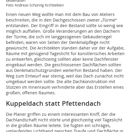
beibehalten
Foto: Andreas Schüring Architekten
Einen neuen Weg wollte man mit dem Bau von Ateliers
beschreiten, die in den Dachgeschossen zweier „Türme“
entstanden. Der Eingriff in den Bestand sollte so wenig wie
möglich auffallen. Große Veränderungen an den Dächern
der Türme, die sich im langgezogenen Gebäuderiegel
befinden, waren von Seiten der Denkmalpflege nicht
gewünscht. Die Architekten standen daher vor der Aufgabe,
Räume mit genügend Tageslicht für künstlerisches Arbeiten
zu entwerfen, gleichzeitig sollten aber keine Dachfenster
eingebaut werden. Die geschlossenen Dachflächen sollten
aus Denkmalschutzgründen weiterhin Bestand haben. Der
Weg zum Entwurf war steinig, weil das Dach zunächst nicht
umgebaut werden sollte. Die alte Dachkonstruktion mit
Stützen im Innenraum verhinderte aber das Erstellen eines
großen, offenen Raumes.
Kuppeldach statt Pfettendach
Die Planer griffen zu einem interessanten Kniff, der die
Dachlandschaft nicht störte und gleichzeitig viel Tageslicht
in die großen Räume leitete. Sie fügten ein schräges,
umlaufendes Lichtband zwischen Traufe und Dachfläche in