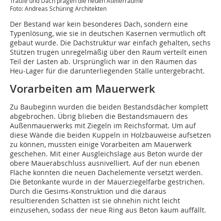
Traufe und Dach prägen die neuen Atelierräume
Foto: Andreas Schüring Architekten
Der Bestand war kein besonderes Dach, sondern eine
Typenlösung, wie sie in deutschen Kasernen vermutlich oft
gebaut wurde. Die Dachstruktur war einfach gehalten, sechs
Stützen trugen unregelmäßig über den Raum verteilt einen
Teil der Lasten ab. Ursprünglich war in den Räumen das
Heu-Lager für die darunterliegenden Ställe untergebracht.
Vorarbeiten am Mauerwerk
Zu Baubeginn wurden die beiden Bestandsdächer komplett
abgebrochen. Übrig blieben die Bestandsmauern des
Außenmauerwerks mit Ziegeln im Reichsformat. Um auf
diese Wände die beiden Kuppeln in Holzbauweise aufsetzen
zu können, mussten einige Vorarbeiten am Mauerwerk
geschehen. Mit einer Ausgleichslage aus Beton wurde der
obere Mauerabschluss ausnivelliert. Auf der nun ebenen
Fläche konnten die neuen Dachelemente versetzt werden.
Die Betonkante wurde in der Mauerziegelfarbe gestrichen.
Durch die Gesims-Konstruktion und die daraus
resultierenden Schatten ist sie ohnehin nicht leicht
einzusehen, sodass der neue Ring aus Beton kaum auffällt.