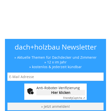
dach+holzbau Newsletter
» Aktuelle Themen für Dachdecker und Zimmerer
» 12 x im Jahr
» kostenlos & jederzeit kündbar
Anti-Roboter-Verifizierung
Hier klicken
Friendly
Captcha ⇗
» Jetzt anmelden!