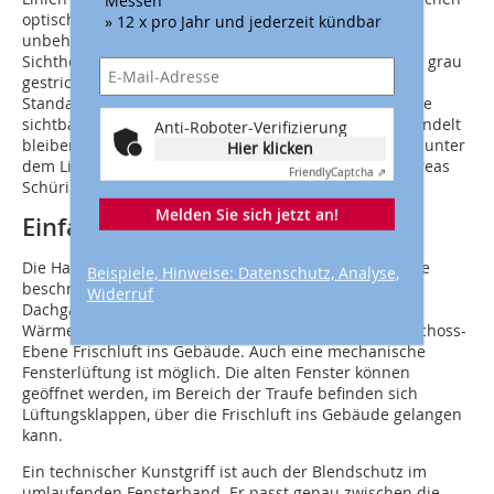
Messen
optisch unterteilen. „Alle Hölzer im Innenraum sind
» 12 x pro Jahr und jederzeit kündbar
unbehandelt. Die Böden, ursprünglich ebenfalls in
Sichtholz, wurden nach langer Diskussion mittlerweile grau
gestrichen – in einem bestimmten RAL-Ton, der die
Standardfarbe aller Ateliers der Kunstakademie ist. Die
sichtbaren Hölzer sollen so lange wie möglich unbehandelt
Anti-Roboter-Verifizierung
bleiben. Es besteht aber die Möglichkeit, die Bereiche unter
Hier klicken
dem Lichtband weiß zu streichen“, sagt Architekt Andreas
Friendly
Captcha ⇗
Schüring.
Melden Sie sich jetzt an!
Einfache Haustechnik
Die Haustechnik in den Ateliers ist auf das Not­wendige
Beispiele, Hinweise: Datenschutz, Analyse,
beschränkt. Sie fand ihren Platz in zwei histo­rischen
Widerruf
Dachgauben. Eine Lüftungsanlage mit
Wärmerückgewinnung bringt in der unteren Dachgeschoss-
Ebene Frischluft ins Gebäude. Auch eine mechanische
Fensterlüftung ist möglich. Die alten Fenster können
geöffnet werden, im Bereich der Traufe befinden sich
Lüftungsklappen, über die Frischluft ins Gebäude gelangen
kann.
Ein technischer Kunstgriff ist auch der Blendschutz im
umlaufenden Fensterband. Er passt genau zwischen die