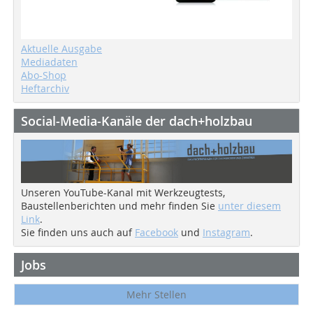
Aktuelle Ausgabe
Mediadaten
Abo-Shop
Heftarchiv
Social-Media-Kanäle der dach+holzbau
Unseren YouTube-Kanal mit Werkzeugtests,
Baustellenberichten und mehr finden Sie
unter diesem
Link
.
Sie finden uns auch auf
Facebook
und
Instagram
.
Jobs
Mehr Stellen