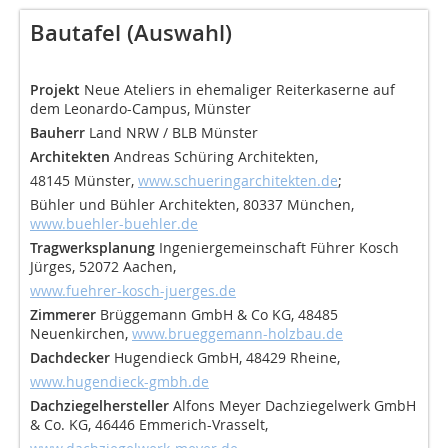
Bautafel (Auswahl)
Projekt
Neue Ateliers in ehemaliger Reiterkaserne auf
dem Leonardo-Campus, Münster
Bauherr
Land NRW / BLB Münster
Architekten
Andreas Schüring Architekten,
48145 Münster,
www.schueringarchitekten.de
;
Bühler und Bühler Architekten, 80337 München,
www.buehler-buehler.de
Tragwerksplanung
Ingeniergemeinschaft Führer Kosch
Jürges, 52072 Aachen,
www.fuehrer-kosch-juerges.de
Zimmerer
Brüggemann GmbH & Co KG, 48485
Neuenkirchen,
www.brueggemann-holzbau.de
Dachdecker
Hugendieck GmbH, 48429 Rheine,
www.hugendieck-gmbh.de
Dachziegelhersteller
Alfons Meyer Dachziegelwerk GmbH
& Co. KG, 46446 Emmerich-Vrasselt,