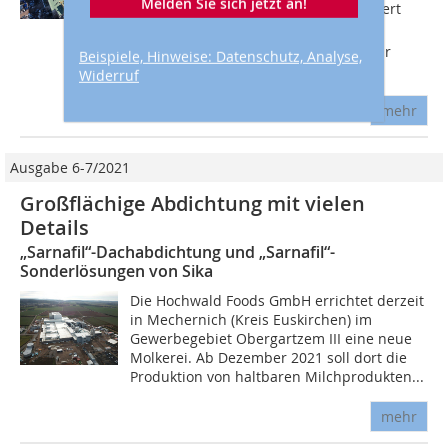
Melden Sie sich jetzt an!
passenden Partner ausgesucht, erinnert
sich Thomas Renner-Boh. Er ist
Beauftragter der Geschäftsführung für
Beispiele, Hinweise: Datenschutz, Analyse,
den...
Widerruf
mehr
Ausgabe 6-7/2021
Großflächige Abdichtung mit vielen
Details
„Sarnafil“-Dachabdichtung und „Sarnafil“-
Sonderlösungen von Sika
Die Hochwald Foods GmbH errichtet derzeit
in Mechernich (Kreis Euskirchen) im
Gewerbegebiet Obergartzem III eine neue
Molkerei. Ab Dezember 2021 soll dort die
Produktion von haltbaren Milchprodukten...
mehr