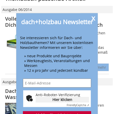
Ausgabe 06/2014
x
Volle Kontrolle:
dach+holzbau Newsletter
Dichtigkeitsprüfmethoden im Vergleich
Undichtigkeiten bei Flachdächern machen
Sie interessieren sich für Dach- und
sich üblicherweise nicht durch
Holzbauthemen? Mit unserem kostenlosen
Wassereintritt ins Gebäude-innere
Newsletter informieren wir Sie über:
bemerkbar, solange die Dampfsperre das
Wasser zurückhält. Denn erfahrungsgemäß
» neue Produkte und Bauprojekte
ist die...
» Werkzeugtests, Veranstaltungen und
Messen
mehr
» 12 x pro Jahr und jederzeit kündbar
Ausgabe 04/2019
Dachabdichtung und Dämmung für
Anti-Roboter-Verifizierung
Wasserwelt Rulantica
Hier klicken
Um dieses einzigartige Projekt realisieren
Friendly
Captcha ⇗
zu können, haben wir sorgsam die