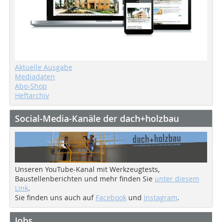
Aktuelle Ausgabe
Mediadaten
Abo-Shop
Heftarchiv
Social-Media-Kanäle der dach+holzbau
Unseren YouTube-Kanal mit Werkzeugtests,
Baustellenberichten und mehr finden Sie
unter diesem
Link
.
Sie finden uns auch auf
Facebook
und
Instagram
.
Jobs