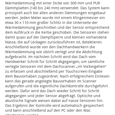
Wärmedämmung mit einer Dicke von 300 mm und PUR
Dämmplatten (140 bis 240 mm) verwendet. Das System kann
prinzipiell auch bei allen anderen Dämmungen eingebaut
werden. Jeden Meter wurde mit einem Klingenmesser ein
etwa 30 x 110 mm großer Schlitz in die Unterseite der
Wärmedämmung geschnitten und der Sensor entsprechend
dem Aufdruck in die Kerbe geschoben. Die Sensoren stehen
damit quasi auf der Dampfsperre und können vorhandene
Nässe, die auf Leckagen zurückzuführen ist, detektieren.
Anschließend wurde von den Dachhandwerkern die
Wärmedämmung wie üblich verlegt und die Abdichtung
aufgebracht. Im nächsten Schritt wird das Dach vom
Handwerker Schritt für Schritt abgegangen, um sämtliche
verlegte Sensoren mit dem Dachscanner „im Vorbeigehen“
zu erfassen und abschließend per Touchscreen-Eingabe
dem Bauvorhaben zugeordnet. Nach erfolgreichem Einlesen
kann das gerade angelegte Bauvorhaben im Scanner
aufgerufen und die eigentliche Dachkontrolle durchgeführt
werden. Dafür wird das Dach wieder Schritt für Schritt
abgegangen und jeder Sensor abgefragt. Optische und
akustische Signale weisen dabei auf nasse Sensoren hin.
Das Ergebnis der Kontrolle wird automatisch gespeichert
und kann anschließend auf den PC oder den Mac