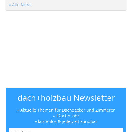
» Alle News
dach+holzbau Newsletter
» Aktuelle Themen für Dachdecker und Zimmerer
» 12 x im Jahr
» kostenlos & jederzeit kündbar