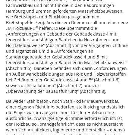
Fachwerkbau und nicht für die in den Bauordnungen
Hamburg und Bremen geforderten Massivholzbauweisen,
wie Brettstapel- und Blockbau (ausgenommen
Brettstapeldecken). Aus diesem Dilemma soll nun eine neue
8
„M-HolzBauRL“
helfen. Diese übernimmt die
„Anforderungen an Gebäude der Gebäudeklasse 4 mit
feuerwiderstandsfähigen Bauteilen in Holzrahmen- und
Holztafelbauweise“ (Abschnitt 4) von der Vorgängerrichtlinie
und ergänzt sie um die „Anforderungen an
Standardgebäude der Gebäudeklasse 4 und 5 mit
feuerwiderstandsfähigen Bauteilen in Massivholzbauweise“
(Abschnitt 5). Daneben befinden sich darin „Anforderungen
an Außenwandbekleidungen aus Holz und Holzwerkstoffen
bei Gebäuden der Gebäudeklasse 4 und 5“ (Abschnitt 6)
sowie zu „Installationen“ (Abschnitt 7) und zur
„Überwachung der Bauausführung“ (Abschnitt 8).
Da weder Stahlbeton-, noch Stahl- oder Mauerwerksbau
einer eigenen Richtlinie bedürfen, stellt sich grundsätzlich
die Frage, warum ausgerechnet für den Holzbau eine
ausführliche, zwanzigseitige Richtlinie erforderlich ist. Ist
der Holzbau so „brandgefährlich“, dass es nicht ausreicht,
wenn sich Architekten, Ingenieure und Hersteller – ebenso