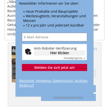
„²Abweichend von Absatz 3 sind hinterlüftete
Newsletter informieren wir Sie über:
Außenwandbekleidungen, die den Technischen
Baubestimmungen nach § 85a entsprechen, mit
» neue Produkte und Bauprojekte
Ausnahme der Dämmstoffe, aus normalentflammbaren
» Werkzeugtests, Veranstaltungen und
Baustoffen zulässig.“ Dadurch wird in diesen
Messen
Gebäudeklassen der Einsatz von Fassaden aus Holz oder
» 12 x pro Jahr und jederzeit kündbar
Holzwerkstoffen (die üblicherweise normalentflammbar
sind) erleichtert.
Dieser Artikel erschien in
Anti-Roboter-Verifizierung
Hier klicken
dach+holzbau
Friendly
Captcha ⇗
03/2020
Melden Sie sich jetzt an!
Ressort: HOLZBAU
Beispiele, Hinweise: Datenschutz, Analyse,
Widerruf
Abonnement
Inhaltsverzeichnis