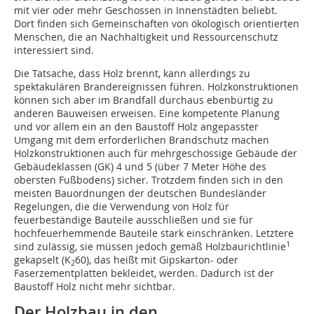
mit vier oder mehr Geschossen in Innenstädten beliebt.
Dort finden sich Gemeinschaften von ökologisch orientierten
Menschen, die an Nachhaltigkeit und Ressourcenschutz
interessiert sind.
Die Tatsache, dass Holz brennt, kann allerdings zu
spektakulären Brandereignissen führen. Holzkonstruktionen
können sich aber im Brandfall durchaus ebenbürtig zu
anderen Bauweisen erweisen. Eine kompetente Planung
und vor allem ein an den Baustoff Holz angepasster
Umgang mit dem erforderlichen Brandschutz machen
Holzkonstruktionen auch für mehrgeschossige Gebäude der
Gebäudeklassen (GK) 4 und 5 (über 7 Meter Höhe des
obersten Fußbodens) sicher. Trotzdem finden sich in den
meisten Bauordnungen der deutschen Bundesländer
Regelungen, die die Verwendung von Holz für
feuerbeständige Bauteile ausschließen und sie für
hochfeuerhemmende Bauteile stark einschränken. Letztere
1
sind zulässig, sie müssen jedoch gemäß Holzbaurichtlinie
gekapselt (K
60), das heißt mit Gipskarton- oder
2
Faserzementplatten bekleidet, werden. Dadurch ist der
Baustoff Holz nicht mehr sichtbar.
Der Holzbau in den