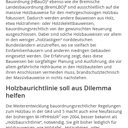
5
Bauordnung (HBauO)
ebenso wie die Bremische
6
Landesbauordnung (BremLBO)
sind ausschließlich auf die
massive Holzbauweise für den mehrgeschossigen Holzbau
fokussiert. Dadurch werden andere Bauweisen aus Holz,
etwa Holzrahmen- oder Holzskelettbauweisen,
bauordnungsrechtlich von der gewünschten Neuerung
ausgeschlossen. Dabei sind solche Holzbauweisen vor ­allem
in den weniger „holzlastigen“ norddeutschen
Bundesländern anzutreffen, wo sie vielfach bei
Einfamilienhäusern und anderen niedrigen Gebäuden
eingesetzt werden. Die Erfahrung zeigt, dass diese
Bauweisen bei sorgfältiger Planung und Ausführung, die vor
allem gefährliche Hohlräume in den Holzbauteilen und
ihren Anschlüssen vermeiden muss, brandschutztechnisch
der Massivbauweise in nichts nachstehen.
Holzbaurichtlinie soll aus Dilemma
helfen
Die Weiterentwicklung bauordnungsrechtlicher Regelungen
zum Holzbau in der GK4 und 5 macht auch eine Neufassung
7
der bisherigen M-HFHHolzR
von 2004, besser bekannt als
„Holzbaurichtlinie“, notwendig. Sie gilt bisher lediglich für
Holzbauweisen, wie Holztafel-, Holzrahmen- oder