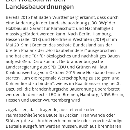
Landesbauordnungen
Bereits 2015 hat Baden-Württemberg erkannt, dass durch
2
eine Änderung in der Landesbauordnung (LBO BW)
der
Holzbau als Garant für Klimaschutz und Nachhaltigkeit
massiv gefördert werden kann. Nach Berlin, Hamburg,
Hessen (alle 2018) und Nordrhein-Westfalen (2019) ist im
Mai 2019 mit Bremen das sechste Bundesland aus der
breiten Phalanx der „Holzbaubehinderer“ ausgebrochen
und hat eine Tür für ökologisches und nachhaltiges Bauen
aufgestoßen. Dazu kommt: Die brandenburgische
Landesregierung aus SPD, CDU und Grünen will laut
Koalitionsvertrag vom Oktober 2019 eine Holzbauoffensive
starten, „um die regionale Wertschöpfung zu steigern und
Kohlendioxid zu binden“, wie es im Koalitionsvertrag heißt.
Dazu soll die brandenburgische Bauordnung überarbeitet
werden.
In den sechs LBO in Bremen, Hamburg, NRW, Berlin,
Hessen und Baden-Württemberg wird
zugelassen, dass tragende, aussteifende oder
raumabschließende Bauteile (Decken, Trennwände oder
Stützen), die als hochfeuerhemmende oder feuerbeständige
Bauteile ausgeführt werden müssen, auch aus brennbaren