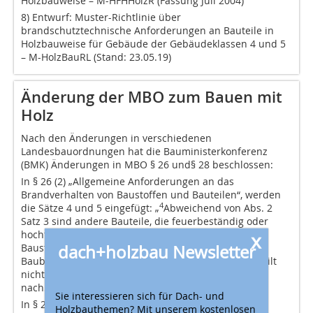
Holzbauweise – M-HFHHolzR (Fassung Juli 2004)
8) Entwurf: Muster-Richtlinie über
brandschutztechnische Anforderungen an Bauteile in
Holzbauweise für Gebäude der Gebäudeklassen 4 und 5
– M-HolzBauRL (Stand: 23.05.19)
Änderung der MBO zum Bauen mit
Holz
Nach den Änderungen in verschiedenen
Landesbauordnungen hat die Bauministerkonferenz
(BMK) Änderungen in MBO § 26 und§ 28 beschlossen:
In § 26 (2) „Allgemeine Anforderungen an das
Brandverhalten von Baustoffen und Bauteilen“, werden
4
die Sätze 4 und 5 eingefügt: „
Abweichend von Abs. 2
Satz 3 sind andere Bauteile, die feuerbeständig oder
x
hochfeuerhemmend sein müssen, aus brennbaren
dach+holzbau Newsletter
Baustoffen zulässig, sofern sie den Technischen
Baubestimmungen nach § 85a entsprechen. Satz 4 gilt
nicht für Wände nach § 30 Abs. 3, Satz 7 und Wände
nach§ 35 Abs. 4 Satz 7 Nr. 7.“
Sie interessieren sich für Dach- und
In § 28 (5) „Außenwände“ wird der Satz 2 eingefügt:
Holzbauthemen? Mit unserem kostenlosen