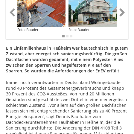
Foto: Bauder
Foto: Bauder
Foto: Ba
Ein Einfamilienhaus in Heßheim war bautechnisch in gutem
Zustand, aber energetisch sanierungsbedürftig. Die großen
Dachflächen wurden gedämmt, mit einem Polyester-Vlies
zwischen den Sparren und hagelfestem PIR auf den
Sparren. So wurden die Anforderungen der EnEV erfüllt.
Immer noch verantworten in Deutschland Wohngebäude
rund 40 Prozent des Gesamtenergieverbrauchs und knapp
30 Prozent des CO2-Ausstoßes. Von rund 20 Millionen
Gebäuden sind geschätzte zwei Drittel in einem energetisch
schlechten Zustand. „Vor allem auf den großen Dachflächen
lassen sich mit entsprechender Sanierung bis zu 40 Prozent
Energie einsparen“, sagt Dennis Faulhaber vom
Dachdeckerunternehmen Faulhaber in Heßheim, der die
Sanierung durchführte. Die Änderung der DIN 4108 Teil 3
ermöglicht jetzt neue Sanierungslösungen: Mit schlankem