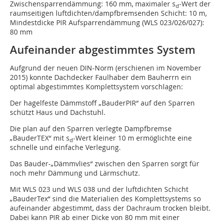
Zwischensparrendämmung: 160 mm, maximaler s
-Wert der
d
raumseitigen luftdichten/dampfbremsenden Schicht: 10 m,
Mindestdicke PIR Aufsparrendämmung (WLS 023/026/027):
80 mm
Aufeinander abgestimmtes System
Aufgrund der neuen DIN-Norm (erschienen im November
2015) konnte Dachdecker Faulhaber dem Bauherrn ein
optimal abgestimmtes Komplettsystem vorschlagen:
Der hagelfeste Dämmstoff „BauderPIR“ auf den Sparren
schützt Haus und Dachstuhl.
Die plan auf den Sparren verlegte Dampfbremse
„BauderTEX“ mit s
-Wert kleiner 10 m ermöglichte eine
d
schnelle und einfache Verlegung.
Das Bauder-„Dämmvlies“ zwischen den Sparren sorgt für
noch mehr Dämmung und Lärmschutz.
Mit WLS 023 und WLS 038 und der luftdichten Schicht
„BauderTex“ sind die Materialien des Komplettsystems so
aufeinander abgestimmt, dass der Dachraum trocken bleibt.
Dabei kann PIR ab einer Dicke von 80 mm mit einer