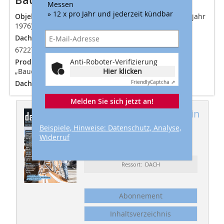
Bautafel (Auswahl)
Messen
» 12 x pro Jahr und jederzeit kündbar
Objekt
Dachsanierung eines Einfamilienhauses (Baujahr
1976) in 67258 Heßheim
Dachdecker
Dachdeckerei Dennis Faulhaber,
67227 Frankenthal
Anti-Roboter-Verifizierung
Produkte
Bauder Dämmvlies 160 mm, „BauderTex“,
Hier klicken
„BauderPIR SF 80 mm“
Dachfläche
160 m2
Friendly
Captcha ⇗
Melden Sie sich jetzt an!
Dieser Artikel erschien in
Beispiele, Hinweise: Datenschutz, Analyse,
dach+holzbau 10-
Widerruf
11/2016
Ressort: DACH
Abonnement
Inhaltsverzeichnis