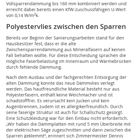
Vollsparrendämmung bis 160 mm kombiniert werden und
erreicht dabei bereits einen KfW-zuschussfähigen U-Wert
2
von 0,14 W/m
k.
Polyestervlies zwischen den Sparren
Bereits vor Beginn der Sanierungsarbeiten stand für den
Hausbesitzer fest, dass er die alte
Zwischensparrendämmung aus Mineralfasern auf keinen
Fall behalten wollte. Für diese Entscheidung sprachen die
mögliche Faserbelastung im Innenraum und Wärmebrücken
durch fehlende Dämmung.
Nach dem Ausbau und der fachgerechten Entsorgung der
alten Dämmung konnte das neue Dämmvlies verlegt
werden. Das hautfreundliche Material besteht nur aus
Polyesterfasern, enthält keine Weichmacher und ist
schadstofffrei. Es verursacht kein Jucken und kein
Augenbrennen, zudem ist es allergikerfreundlich. Durch
seine faserige Struktur ist auch für Schallschutz gesorgt.
Eine Schutzkleidung war für den Einbau nicht erforderlich.
„Wir haben die Dämmplatten mit rund 5 mm Überbreite mit
der elektrischen Säge zugeschnitten und dann zwischen die
Sparren geklemmt“, erinnert sich Zimmermeister Dennis