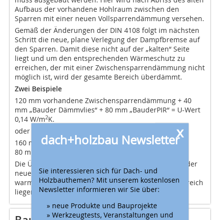
Aufbaus der vorhandene Hohlraum zwischen den
Sparren mit einer neuen Vollsparrendämmung versehen.
Gemäß der Änderungen der DIN 4108 folgt im nächsten
Schritt die neue, plane Verlegung der Dampfbremse auf
den Sparren. Damit diese nicht auf der „kalten“ Seite
liegt und um den entsprechenden Wärmeschutz zu
erreichen, der mit einer Zwischensparrendämmung nicht
möglich ist, wird der gesamte Bereich überdämmt.
Zwei Beispiele
120 mm vorhandene Zwischensparrendämmung + 40
mm „Bauder Dämmvlies“ + 80 mm „BauderPIR“ = U-Wert
2
0,14 W/m
K.
x
oder
dach+holzbau Newsletter
160 mm „Bauder Dämmvlies“+
2
80 mm „BauderPIR“ = U-Wert 0,14 W/m
K.
Die Überdämmung ist wichtig, damit alle unterhalb der
Sie interessieren sich für Dach- und
neuen luftdichten Schicht befindlichen Bauteile im
Holzbauthemen? Mit unserem kostenlosen
warmen und damit bauphysikalisch unkritischen Bereich
Newsletter informieren wir Sie über:
liegen.
» neue Produkte und Bauprojekte
» Werkzeugtests, Veranstaltungen und