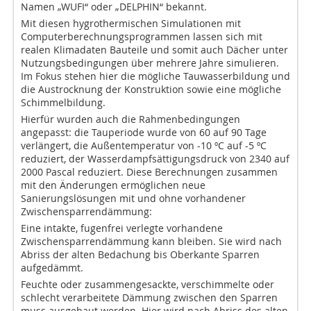
Namen „WUFI“ oder „DELPHIN“ bekannt.
Mit diesen hygrothermischen Simulationen mit
Computerberechnungsprogrammen lassen sich mit
realen Klimadaten Bauteile und somit auch Dächer unter
Nutzungsbedingungen über mehrere Jahre simulieren.
Im Fokus stehen hier die mögliche Tauwasserbildung und
die Austrocknung der Konstruktion sowie eine mögliche
Schimmelbildung.
Hierfür wurden auch die Rahmenbedingungen
angepasst: die Tauperiode wurde von 60 auf 90 Tage
verlängert, die Außentemperatur von -10 ºC auf -5 ºC
reduziert, der Wasserdampfsättigungsdruck von 2340 auf
2000 Pascal reduziert. Diese Berechnungen zusammen
mit den Änderungen ermöglichen neue
Sanierungslösungen mit und ohne vorhandener
Zwischensparrendämmung:
Eine intakte, fugenfrei verlegte vorhandene
Zwischensparrendämmung kann bleiben. Sie wird nach
Abriss der alten Bedachung bis Oberkante Sparren
aufgedämmt.
Feuchte oder zusammengesackte, verschimmelte oder
schlecht verarbeitete Dämmung zwischen den Sparren
muss ausgebaut werden. Hier wird nach Abriss des alten