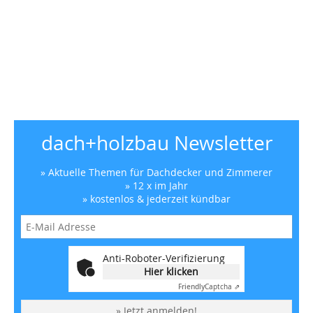
dach+holzbau Newsletter
» Aktuelle Themen für Dachdecker und Zimmerer
» 12 x im Jahr
» kostenlos & jederzeit kündbar
Anti-Roboter-Verifizierung
Hier klicken
Friendly
Captcha ⇗
» Jetzt anmelden!