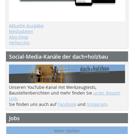
Aktuelle Ausgabe
Mediadaten
Abo-Shop
Heftarchiv
Social-Media-Kanäle der dach+holzbau
Unseren YouTube-Kanal mit Werkzeugtests,
Baustellenberichten und mehr finden Sie
unter diesem
Link
.
Sie finden uns auch auf
Facebook
und
Instagram
.
Jobs
Mehr Stellen