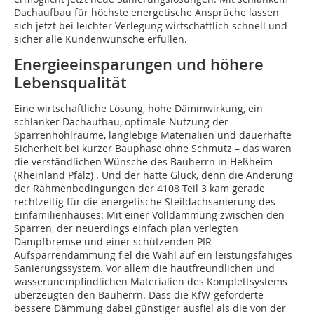
Dachaufbau für höchste energetische Ansprüche lassen
sich jetzt bei leichter Verlegung wirtschaftlich schnell und
sicher alle Kundenwünsche erfüllen.
Energieeinsparungen und höhere
Lebensqualität
Eine wirtschaftliche Lösung, hohe Dämmwirkung, ein
schlanker Dachaufbau, optimale Nutzung der
Sparrenhohlräume, langlebige Materialien und dauerhafte
Sicherheit bei kurzer Bauphase ohne Schmutz – das waren
die verständlichen Wünsche des Bauherrn in Heßheim
(Rheinland Pfalz) . Und der hatte Glück, denn die Änderung
der Rahmenbedingungen der 4108 Teil 3 kam gerade
rechtzeitig für die energetische Steildachsanierung des
Einfamilienhauses: Mit einer Volldämmung zwischen den
Sparren, der neuerdings einfach plan verlegten
Dampfbremse und einer schützenden PIR-
Aufsparrendämmung fiel die Wahl auf ein leistungsfähiges
Sanierungssystem. Vor allem die hautfreundlichen und
wasserunempfindlichen Materialien des Komplettsystems
überzeugten den Bauherrn. Dass die KfW-geförderte
bessere Dämmung dabei günstiger ausfiel als die von der