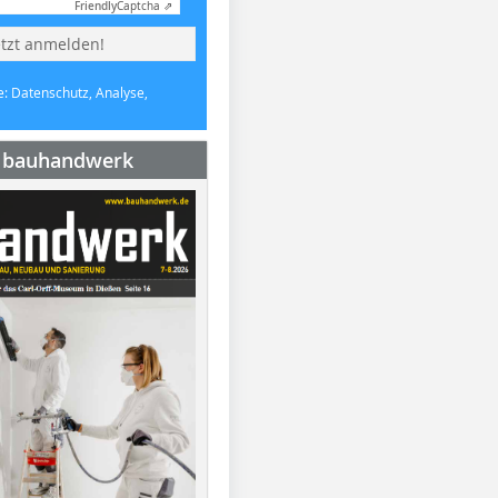
Friendly
Captcha ⇗
etzt anmelden!
e: Datenschutz, Analyse,
e bauhandwerk