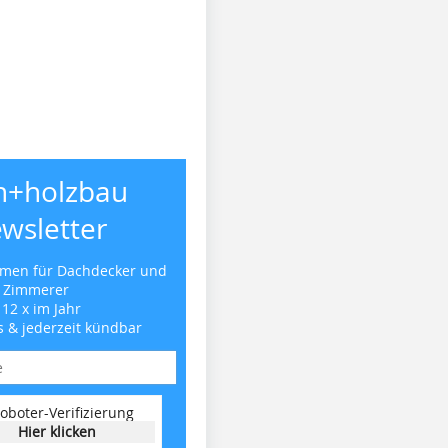
h+holzbau
wsletter
emen für Dachdecker und
Zimmerer
 12 x im Jahr
s & jederzeit kündbar
oboter-Verifizierung
Hier klicken