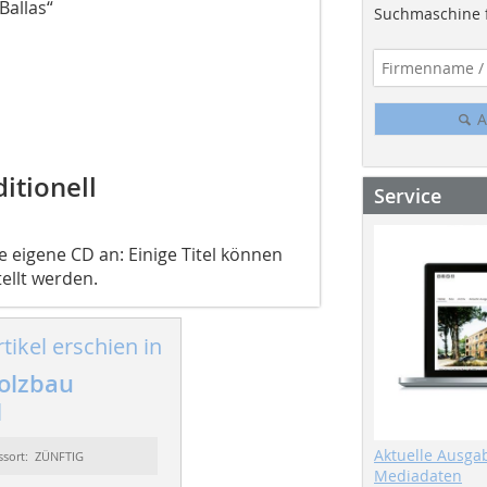
Ballas“
Suchmaschine f
A
ditionell
Service
eigene CD an: Einige Titel können
ellt werden.
tikel erschien in
olzbau
1
Aktuelle Ausga
ssort: ZÜNFTIG
Mediadaten