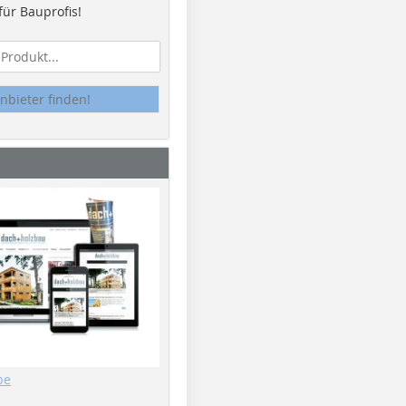
ür Bauprofis!
nbieter finden!
be