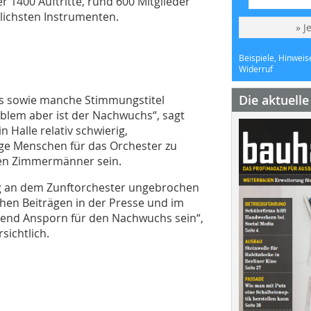
r 1400 Auftritte, rund 600 Mitglieder
lichsten Instrumenten.
» J
Beispiele, Hinweis
Widerruf
Die aktuell
as sowie manche Stimmungstitel
oblem aber ist der Nachwuchs“, sagt
 Halle relativ schwierig,
ge Menschen für das Orchester zu
sen Zimmermänner sein.
ung an dem Zunftorchester ungebrochen
ichen Beiträgen in der Presse und im
gend Ansporn für den Nachwuchs sein“,
sichtlich.