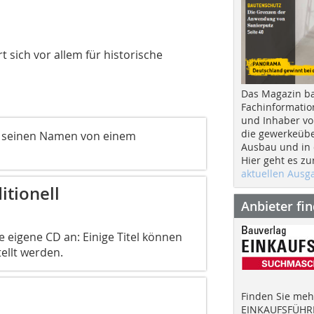
t sich vor allem für historische
Das Magazin b
Fachinformatio
und Inhaber vo
die gewerkeübe
t seinen Namen von einem
Ausbau und in d
Hier geht es zu
aktuellen Aus
itionell
Anbieter fi
eigene CD an: Einige Titel können
ellt werden.
Finden Sie mehr
EINKAUFSFÜHRE