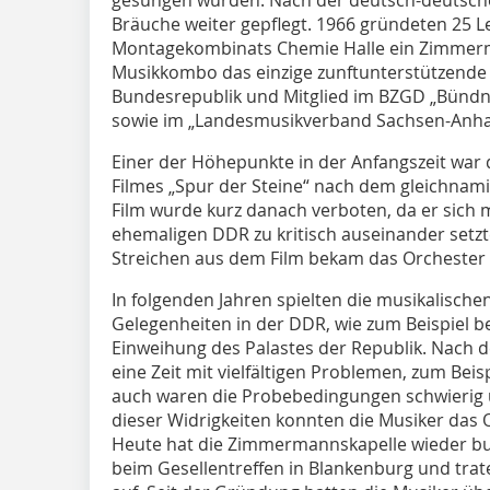
Bräuche weiter gepflegt. 1966 gründeten 25 L
Montagekombinats Chemie Halle ein Zimmerm
Musikkombo das einzige zunftunterstützende
Bundesrepublik und Mitglied im BZGD „Bündni
sowie im „Landesmusikverband Sachsen-Anhal
Einer der Höhepunkte in der Anfangszeit war d
Filmes „Spur der Steine“ nach dem gleichnam
Film wurde kurz danach verboten, da er sich m
ehemaligen DDR zu kritisch auseinander se
Streichen aus dem Film bekam das Orchester 
In folgenden Jahren spielten die musikalisch
Gelegenheiten in der DDR, wie zum Beispiel be
Einweihung des Palastes der Republik. Nach 
eine Zeit mit vielfältigen Problemen, zum Beis
auch waren die Probebedingungen schwierig un
dieser Widrigkeiten konnten die Musiker das
Heute hat die Zimmermannskapelle wieder bund
beim Gesellentreffen in Blankenburg und traten