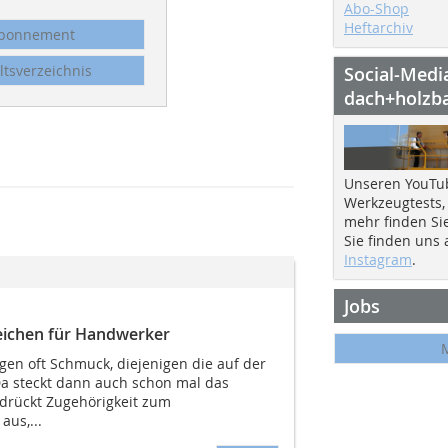
Abo-Shop
Heftarchiv
bonnement
ltsverzeichnis
Social-Medi
dach+holzb
Unseren YouTu
Werkzeugtests,
mehr finden Si
Sie finden uns
Instagram
.
Jobs
zeichen für Handwerker
gen oft Schmuck, diejenigen die auf der
a steckt dann auch schon mal das
 drückt Zugehörigkeit zum
us,...