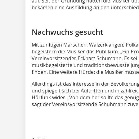
auf. Seit der Gründung hatten die Musiker übe
bekamen eine Ausbildung an den unterschied
Nachwuchs gesucht
Mit zünftigen Märschen, Walzerklängen, Polk
begeistern die Musiker das Publikum. „Ein Pr
Vereinvorsitzender Eckhart Schumann. Es sei in
musikbegeisterte und traditionsbewusste jun
finden. Eine weitere Hürde: die Musiker müs
Allerdings ist das Interesse in der Bevölker
und spiegelt sich bei Auftritten und in zahlre
Hörfunk wider. „Von dem her sollte das genü
sagt der Vereinsvorsitzende Schuhmann zuver