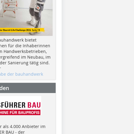
auhandwerk bietet
nen für die Inhaberinnen
n Handwerksbetrieben,
rgreifend im Neubau, im
er Sanierung tätig sind.
r
gabe der bauhandwerk
nden
 als 4.000 Anbieter im
R BAU - der