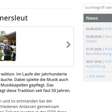
mersleut
News
Sich
04.08.2026 |
Neue
03.08.2026 |
GmbH
Rüc
31.07.2026 |
Berufskleidung
Sich
30.07.2026 |
Ausbildung
dition. Im Laufe der Jahrhunderte
» Alle News
räuche. Dabei spielte die Musik auch
 Musikkapellen gepflegt. Das
t diese Tradition seit fast 50 Jahren.
n und so entstanden bei der
erschiedenen Anlässen gemeinsam
n Teilung wurden in der DDR diese