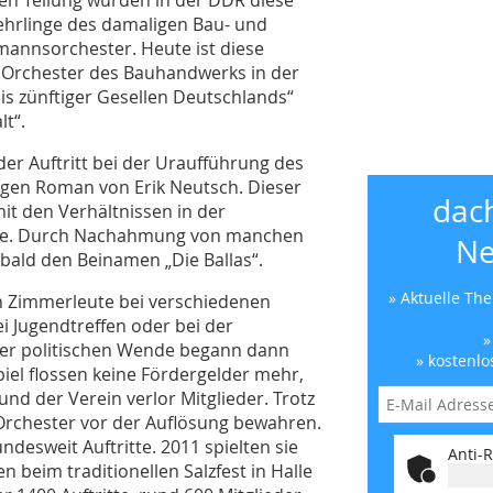
ehrlinge des damaligen Bau- und
annsorchester. Heute ist diese
 Orchester des Bauhandwerks in der
s zünftiger Gesellen Deutschlands“
t“.
er Auftritt bei der Uraufführung des
igen Roman von Erik Neutsch. Dieser
dac
it den Verhältnissen in der
tzte. Durch Nachahmung von manchen
Ne
bald den Beinamen „Die Ballas“.
» Aktuelle Th
en Zimmerleute bei verschiedenen
i Jugendtreffen oder bei der
»
der politischen Wende begann dann
» kostenlo
piel flossen keine Fördergelder mehr,
d der Verein verlor Mitglieder. Trotz
 Orchester vor der Auflösung bewahren.
esweit Auftritte. 2011 spielten sie
Anti-R
 beim traditionellen Salzfest in Halle