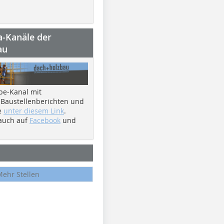
a-Kanäle der
au
be-Kanal mit
 Baustellenberichten und
e
unter diesem Link
.
 auch auf
Facebook
und
Mehr Stellen